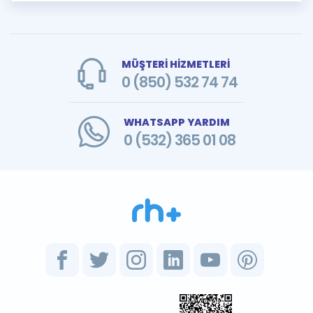
MÜŞTERİ HİZMETLERİ
0 (850) 532 74 74
WHATSAPP YARDIM
0 (532) 365 01 08