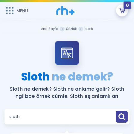
0
MENÜ
MENÜ
Üye Girişi
Ana Sayfa
Sözlük
sloth
Online Dersler
Sepetin Şu An Boş.
Çalışma Paketleri
Remzi Hoca ile seni sınava hazırlayacak onlarca eğitim seni
bekliyor!
Kitaplar ve Kaynaklar
GİRİŞ YAP
Sloth
ne demek?
Katılımcı Görüşleri
Şifremi Hatırlamıyorum
Sloth ne demek? Sloth ne anlama gelir? Sloth
İngilizce örnek cümle. Sloth eş anlamlıları.
ÜYE DEĞİLİM
Faydalı Araçlar
Ücretsiz Kaynaklar
Blog
İngilizce Gramer
Hakkımızda
Kariyer
Sözlük
Soru & Cevap
İletişim