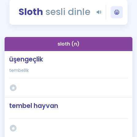
Puan Hesaplama
Sloth
sesli dinle
Rehberlik Aracı
ÖSYM Sınav Takvimi
sloth (n)
Kampanyalar
üşengeçlik
Blog
tembellik
İngilizce Gramer
tembel hayvan