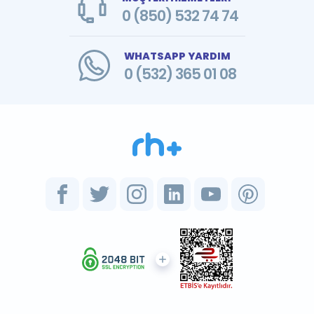
0 (850) 532 74 74
WHATSAPP YARDIM
0 (532) 365 01 08