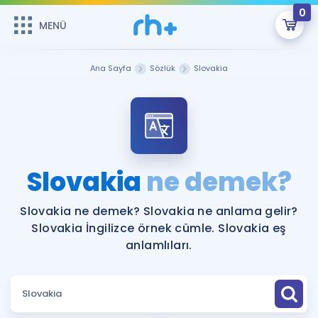
0
MENÜ
MENÜ
Üye Girişi
Ana Sayfa
Sözlük
Slovakia
Online Dersler
Sepetin Şu An Boş.
Çalışma Paketleri
Remzi Hoca ile seni sınava hazırlayacak onlarca eğitim seni
bekliyor!
Kitaplar ve Kaynaklar
GİRİŞ YAP
Slovakia
ne demek?
Katılımcı Görüşleri
Şifremi Hatırlamıyorum
Slovakia ne demek? Slovakia ne anlama gelir?
Slovakia İngilizce örnek cümle. Slovakia eş
ÜYE DEĞİLİM
Faydalı Araçlar
anlamlıları.
Ücretsiz Kaynaklar
Blog
İngilizce Gramer
Hakkımızda
Kariyer
Sözlük
Soru & Cevap
İletişim