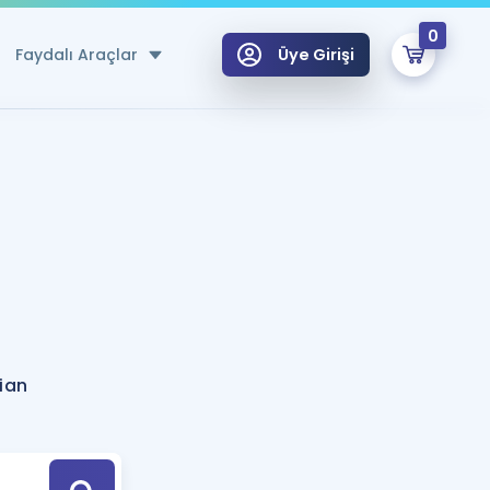
0
Faydalı Araçlar
Üye Girişi
klar
n Ücretsiz Kaynaklar
 için Özel Sözlük
Sepetin Şu An Boş.
ma
uan Hesaplama Aracı
i Hoca ile seni sınava hazırlayacak onlarca eğitim seni bekliyor!
Şifremi Hatırlamıyorum
GİRİŞ YAP
ian
azırlananlar için Öneriler
kvimi
ÜYE DEĞİLİM
arı Tek Takvimde