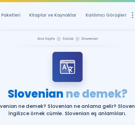
Paketleri
Kitaplar ve Kaynaklar
Katılımcı Görüşleri
Ücretsiz Kayna
Ana Sayfa
Sözlük
Slovenian
YDS ve YÖKDİL içi
Sözlük
İngilizce Sınavları
Puan Hesapla
Slovenian
ne demek?
YDS ve YÖKDİL P
Remz
Rehberlik Aracı
ovenian ne demek? Slovenian ne anlama gelir? Sloven
YDS ve YÖKDİL'e H
İngilizce örnek cümle. Slovenian eş anlamlıları.
ÖSYM Sınav Ta
Tüm ÖSYM Sınavl