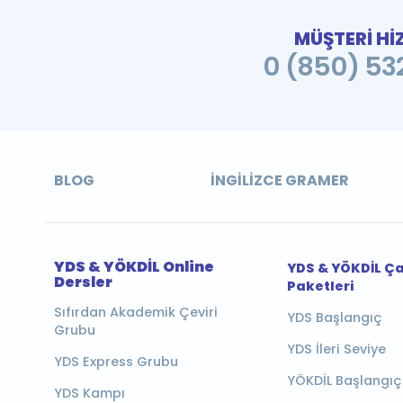
MÜŞTERİ Hİ
0 (850) 532
BLOG
İNGILIZCE GRAMER
YDS & YÖKDİL Online
YDS & YÖKDİL Ç
Dersler
Paketleri
Sıfırdan Akademik Çeviri
YDS Başlangıç
Grubu
YDS İleri Seviye
YDS Express Grubu
YÖKDİL Başlangıç
YDS Kampı