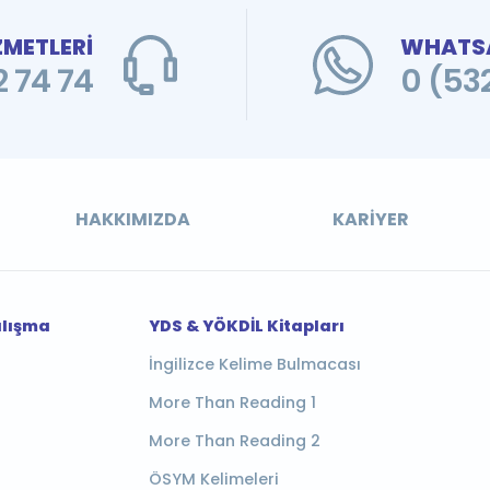
ZMETLERİ
WHATSA
 74 74
0 (53
HAKKIMIZDA
KARIYER
alışma
YDS & YÖKDİL Kitapları
İngilizce Kelime Bulmacası
More Than Reading 1
More Than Reading 2
ÖSYM Kelimeleri