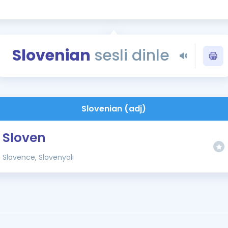
Kampanyalar
Eğitim ve Kitaplar
Blog
Slovenian
sesli dinle
YDS - YÖKDİL Tüm S
İngilizce Gram
İngilizce Gramer
Slovenian (adj)
Sloven
Slovence, Slovenyalı