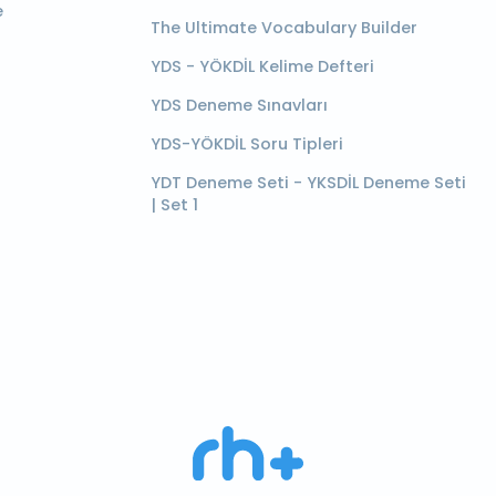
e
The Ultimate Vocabulary Builder
YDS - YÖKDİL Kelime Defteri
YDS Deneme Sınavları
YDS-YÖKDİL Soru Tipleri
YDT Deneme Seti - YKSDİL Deneme Seti
| Set 1