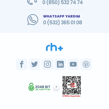
0 (850) 532 74 74
WHATSAPP YARDIM
0 (532) 365 01 08