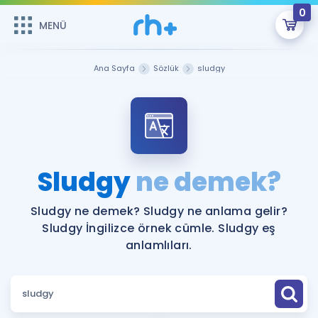
0
MENÜ
MENÜ
Üye Girişi
Ana Sayfa
Sözlük
sludgy
Online Dersler
Sepetin Şu An Boş.
Çalışma Paketleri
Remzi Hoca ile seni sınava hazırlayacak onlarca eğitim seni
bekliyor!
Kitaplar ve Kaynaklar
GİRİŞ YAP
Sludgy
ne demek?
Katılımcı Görüşleri
Şifremi Hatırlamıyorum
Sludgy ne demek? Sludgy ne anlama gelir?
Sludgy İngilizce örnek cümle. Sludgy eş
ÜYE DEĞİLİM
Faydalı Araçlar
anlamlıları.
Ücretsiz Kaynaklar
Blog
İngilizce Gramer
Hakkımızda
Kariyer
Sözlük
Soru & Cevap
İletişim