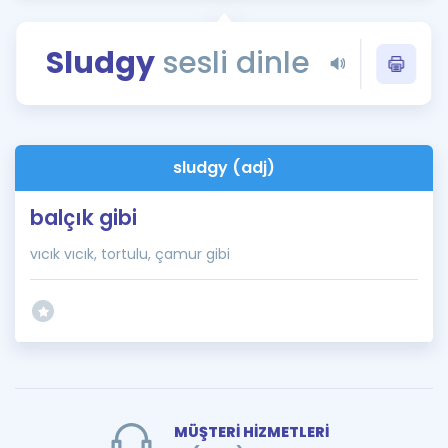
Puan Hesaplama
Sludgy
sesli dinle
Rehberlik Aracı
ÖSYM Sınav Takvimi
Kampanyalar
sludgy (adj)
Blog
balçık gibi
İngilizce Gramer
vıcık vıcık, tortulu, çamur gibi
MÜŞTERİ HİZMETLERİ