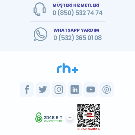
MÜŞTERİ HİZMETLERİ
0 (850) 532 74 74
WHATSAPP YARDIM
0 (532) 365 01 08