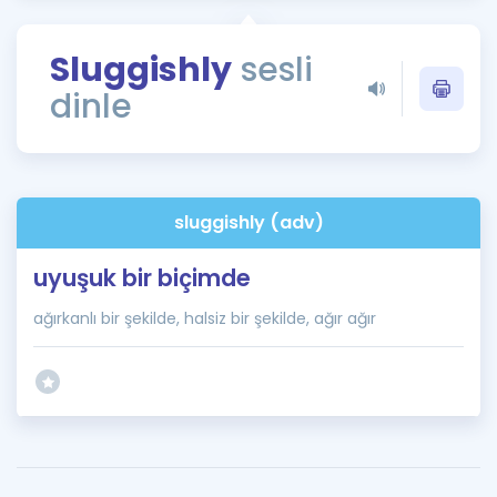
Puan Hesaplama
Sluggishly
sesli
Rehberlik Aracı
dinle
ÖSYM Sınav Takvimi
Kampanyalar
Blog
sluggishly (adv)
İngilizce Gramer
uyuşuk bir biçimde
ağırkanlı bir şekilde, halsiz bir şekilde, ağır ağır