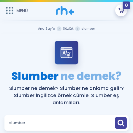
0
MENÜ
MENÜ
Üye Girişi
Ana Sayfa
Sözlük
slumber
Online Dersler
Sepetin Şu An Boş.
Çalışma Paketleri
Remzi Hoca ile seni sınava hazırlayacak onlarca eğitim seni
bekliyor!
Kitaplar ve Kaynaklar
GİRİŞ YAP
Slumber
ne demek?
Katılımcı Görüşleri
Şifremi Hatırlamıyorum
Slumber ne demek? Slumber ne anlama gelir?
Slumber İngilizce örnek cümle. Slumber eş
ÜYE DEĞİLİM
Faydalı Araçlar
anlamlıları.
Ücretsiz Kaynaklar
Blog
İngilizce Gramer
Hakkımızda
Kariyer
Sözlük
Soru & Cevap
İletişim