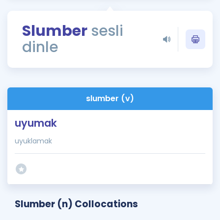
Puan Hesaplama
Slumber
sesli
Rehberlik Aracı
dinle
ÖSYM Sınav Takvimi
Kampanyalar
Blog
slumber (v)
İngilizce Gramer
uyumak
uyuklamak
Slumber (n) Collocations