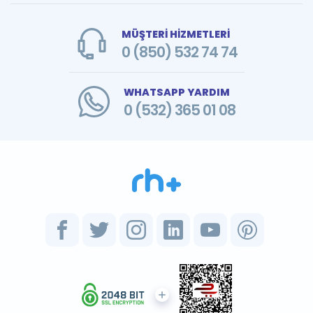
MÜŞTERİ HİZMETLERİ
0 (850) 532 74 74
WHATSAPP YARDIM
0 (532) 365 01 08