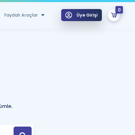
0
Faydalı Araçlar
Üye Girişi
klar
n Ücretsiz Kaynaklar
 için Özel Sözlük
Sepetin Şu An Boş.
ma
uan Hesaplama Aracı
i Hoca ile seni sınava hazırlayacak onlarca eğitim seni bekliyor!
Şifremi Hatırlamıyorum
GİRİŞ YAP
cümle.
azırlananlar için Öneriler
kvimi
ÜYE DEĞİLİM
arı Tek Takvimde