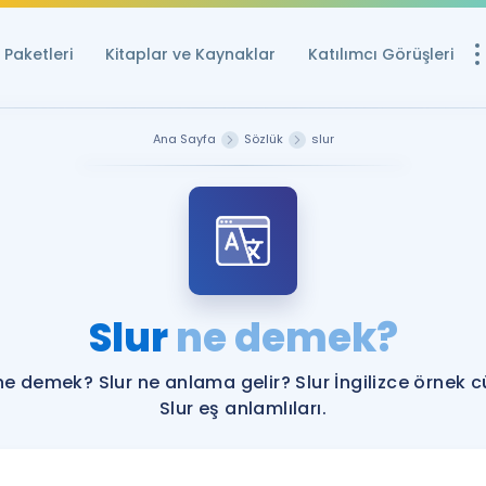
Paketleri
Kitaplar ve Kaynaklar
Katılımcı Görüşleri
Ücretsiz Kayna
Ana Sayfa
Sözlük
slur
YDS ve YÖKDİL içi
Sözlük
İngilizce Sınavları
Puan Hesapla
Slur
ne demek?
YDS ve YÖKDİL P
Remz
Rehberlik Aracı
ne demek? Slur ne anlama gelir? Slur İngilizce örnek 
YDS ve YÖKDİL'e H
Slur eş anlamlıları.
ÖSYM Sınav Ta
Tüm ÖSYM Sınavl