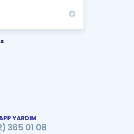
ns
PP YARDIM
2) 365 01 08