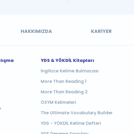
HAKKIMIZDA
KARIYER
alışma
YDS & YÖKDİL Kitapları
İngilizce Kelime Bulmacası
More Than Reading 1
More Than Reading 2
ÖSYM Kelimeleri
e
The Ultimate Vocabulary Builder
YDS - YÖKDİL Kelime Defteri
YDS Deneme Sınavları