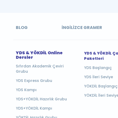
BLOG
İNGILIZCE GRAMER
YDS & YÖKDİL Online
YDS & YÖKDİL Ç
Dersler
Paketleri
Sıfırdan Akademik Çeviri
YDS Başlangıç
Grubu
YDS İleri Seviye
YDS Express Grubu
YÖKDİL Başlangıç
YDS Kampı
YÖKDİL İleri Seviy
YDS+YÖKDİL Hazırlık Grubu
YDS+YÖKDİL Kampı
YÖKDİL Hazırlık Grubu