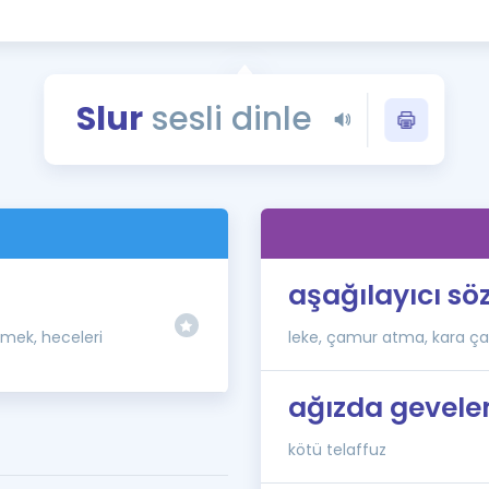
Kampanyalar
Eğitim ve Kitaplar
Blog
Slur
sesli dinle
YDS - YÖKDİL Tüm S
İngilizce Gram
İngilizce Gramer
aşağılayıcı sö
mek, heceleri
leke, çamur atma, kara çal
ağızda gevel
kötü telaffuz