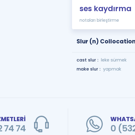
ses kaydırma
notaları birleştirme
Slur (n) Collocatio
cast slur :
leke sürmek
make slur :
yapmak
ZMETLERİ
WHATSA
 74 74
0 (53