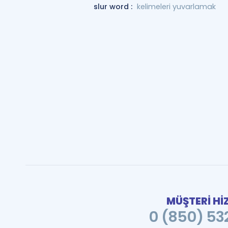
slur word :
kelimeleri yuvarlamak
MÜŞTERİ Hİ
0 (850) 532