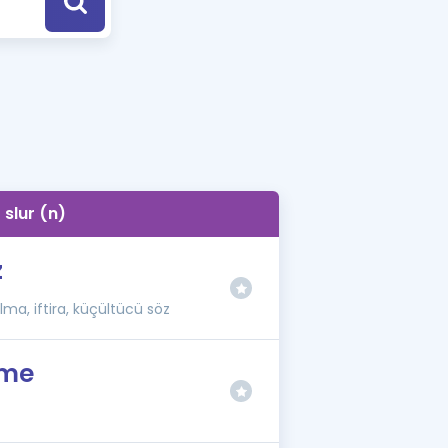
a Özel Fırsatlar
ınavlarla İlgili Haberler
er
 ve Konu Anlatımı
slur (n)
z
ma, iftira, küçültücü söz
eme