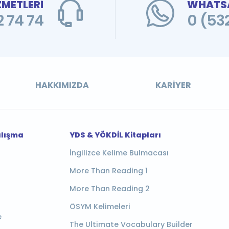
ZMETLERİ
WHATSA
 74 74
0 (53
HAKKIMIZDA
KARIYER
alışma
YDS & YÖKDİL Kitapları
İngilizce Kelime Bulmacası
More Than Reading 1
More Than Reading 2
ÖSYM Kelimeleri
e
The Ultimate Vocabulary Builder