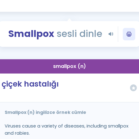
Kampanyalar
Eğitim ve Kitaplar
Blog
Smallpox
sesli dinle
YDS - YÖKDİL Tüm S
İngilizce Gram
İngilizce Gramer
smallpox (n)
çiçek hastalığı
Smallpox (n) ingilizce örnek cümle
Viruses cause a variety of diseases, including smallpox
and rabies.