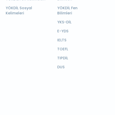
YÖKDİL Sosyal
YÖKDİL Fen
Kelimeleri
Bilimleri
YKS-DİL
E-YDS
IELTS
TOEFL
TIPDİL
DUS