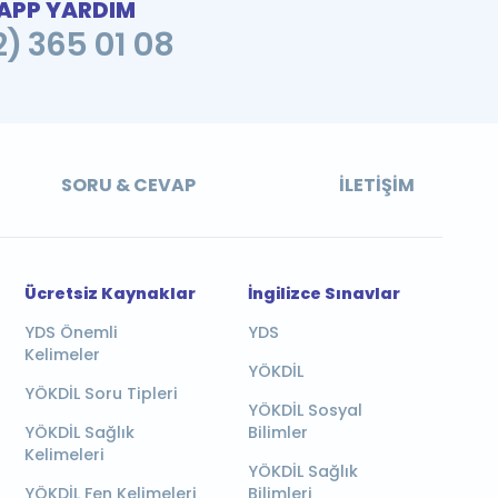
PP YARDIM
2) 365 01 08
SORU & CEVAP
İLETIŞIM
Ücretsiz Kaynaklar
İngilizce Sınavlar
YDS Önemli
YDS
Kelimeler
YÖKDİL
YÖKDİL Soru Tipleri
YÖKDİL Sosyal
YÖKDİL Sağlık
Bilimler
Kelimeleri
YÖKDİL Sağlık
YÖKDİL Fen Kelimeleri
Bilimleri