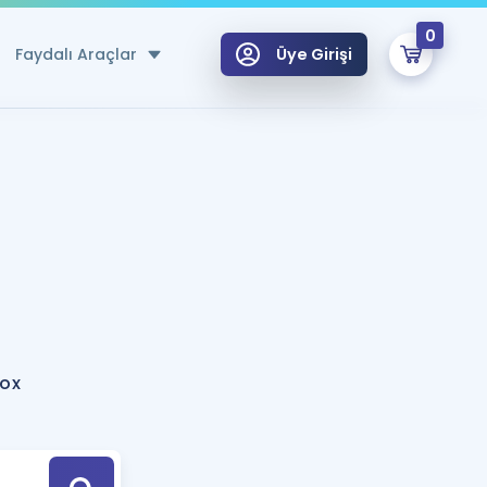
0
Faydalı Araçlar
Üye Girişi
klar
n Ücretsiz Kaynaklar
 için Özel Sözlük
Sepetin Şu An Boş.
ma
uan Hesaplama Aracı
i Hoca ile seni sınava hazırlayacak onlarca eğitim seni bekliyor!
Şifremi Hatırlamıyorum
GİRİŞ YAP
pox
azırlananlar için Öneriler
kvimi
ÜYE DEĞİLİM
arı Tek Takvimde