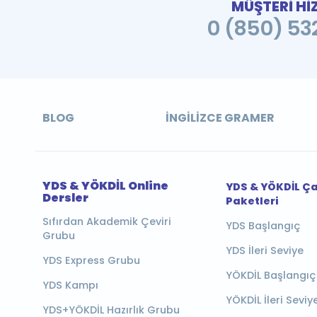
MÜŞTERİ Hİ
0 (850) 532
BLOG
İNGILIZCE GRAMER
YDS & YÖKDİL Online
YDS & YÖKDİL Ç
Dersler
Paketleri
Sıfırdan Akademik Çeviri
YDS Başlangıç
Grubu
YDS İleri Seviye
YDS Express Grubu
YÖKDİL Başlangıç
YDS Kampı
YÖKDİL İleri Seviy
YDS+YÖKDİL Hazırlık Grubu