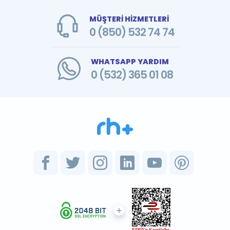
MÜŞTERİ HİZMETLERİ
0 (850) 532 74 74
WHATSAPP YARDIM
0 (532) 365 01 08