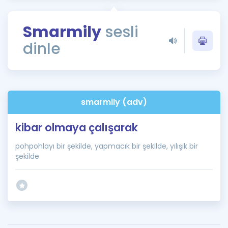
Puan Hesaplama
Smarmily
sesli
Rehberlik Aracı
dinle
ÖSYM Sınav Takvimi
Kampanyalar
Blog
smarmily (adv)
İngilizce Gramer
kibar olmaya çalışarak
pohpohlayı bir şekilde, yapmacık bir şekilde, yılışık bir
şekilde