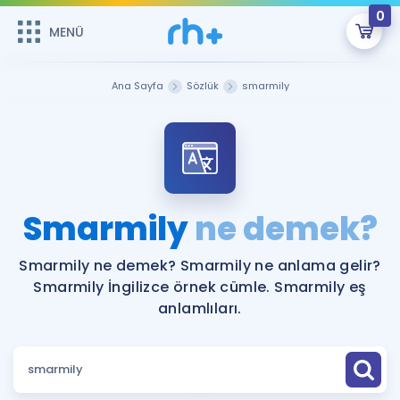
0
MENÜ
MENÜ
Üye Girişi
Ana Sayfa
Sözlük
smarmily
Online Dersler
Sepetin Şu An Boş.
Çalışma Paketleri
Remzi Hoca ile seni sınava hazırlayacak onlarca eğitim seni
bekliyor!
Kitaplar ve Kaynaklar
GİRİŞ YAP
Smarmily
ne demek?
Katılımcı Görüşleri
Şifremi Hatırlamıyorum
Smarmily ne demek? Smarmily ne anlama gelir?
Smarmily İngilizce örnek cümle. Smarmily eş
ÜYE DEĞİLİM
Faydalı Araçlar
anlamlıları.
Ücretsiz Kaynaklar
Blog
İngilizce Gramer
Hakkımızda
Kariyer
Sözlük
Soru & Cevap
İletişim