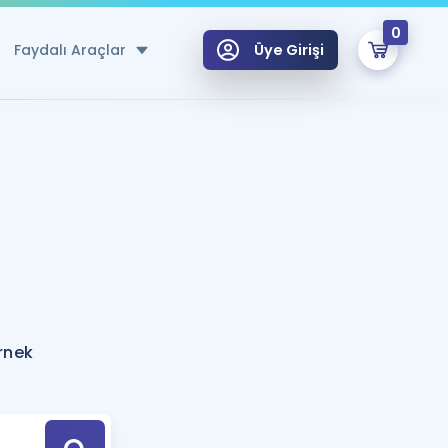
0
Faydalı Araçlar
Üye Girişi
klar
n Ücretsiz Kaynaklar
 için Özel Sözlük
Sepetin Şu An Boş.
ma
uan Hesaplama Aracı
i Hoca ile seni sınava hazırlayacak onlarca eğitim seni bekliyor!
Şifremi Hatırlamıyorum
GİRİŞ YAP
rnek
azırlananlar için Öneriler
kvimi
ÜYE DEĞİLİM
arı Tek Takvimde