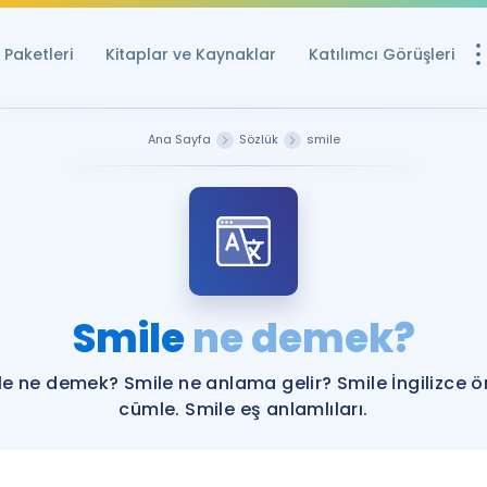
Paketleri
Kitaplar ve Kaynaklar
Katılımcı Görüşleri
Ücretsiz Kayna
Ana Sayfa
Sözlük
smile
YDS ve YÖKDİL içi
Sözlük
İngilizce Sınavları
Puan Hesapla
Smile
ne demek?
YDS ve YÖKDİL P
Remz
Rehberlik Aracı
le ne demek? Smile ne anlama gelir? Smile İngilizce ö
YDS ve YÖKDİL'e H
cümle. Smile eş anlamlıları.
ÖSYM Sınav Ta
Tüm ÖSYM Sınavl