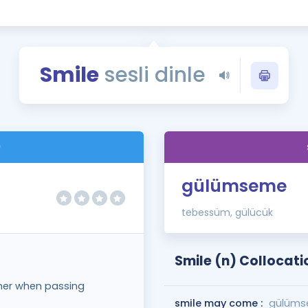
Kampanyalar
Eğitim ve Kitaplar
Blog
Smile
sesli dinle
YDS - YÖKDİL Tüm S
İngilizce Gram
İngilizce Gramer
)
gülümseme
tebessüm, gülücük
Smile (n) Collocati
ther when passing
smile may come :
gülümse