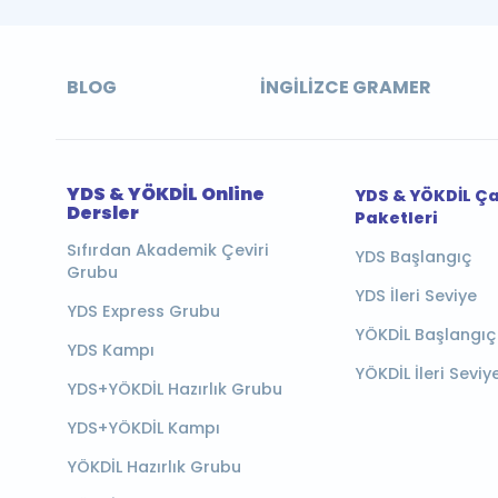
BLOG
İNGILIZCE GRAMER
YDS & YÖKDİL Online
YDS & YÖKDİL Ç
Dersler
Paketleri
Sıfırdan Akademik Çeviri
YDS Başlangıç
Grubu
YDS İleri Seviye
YDS Express Grubu
YÖKDİL Başlangıç
YDS Kampı
YÖKDİL İleri Seviy
YDS+YÖKDİL Hazırlık Grubu
YDS+YÖKDİL Kampı
YÖKDİL Hazırlık Grubu