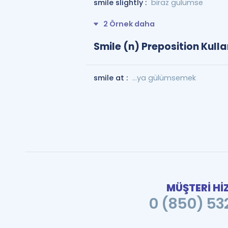
smile slightly :
biraz gülümse
2 Örnek daha
Smile (n) Preposition Kull
smile at :
...ya gülümsemek
MÜŞTERİ Hİ
0 (850) 532