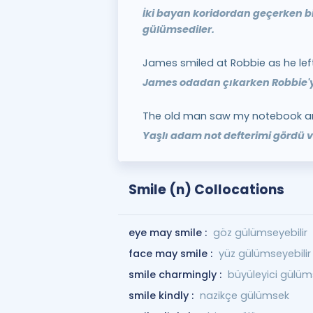
İki bayan koridordan geçerken bi
gülümsediler.
James smiled at Robbie as he lef
James odadan çıkarken Robbie'
The old man saw my notebook an
Yaşlı adam not defterimi gördü 
Smile (n) Collocations
eye may smile :
göz gülümseyebilir
face may smile :
yüz gülümseyebilir
smile charmingly :
büyüleyici gülü
smile kindly :
nazikçe gülümsek