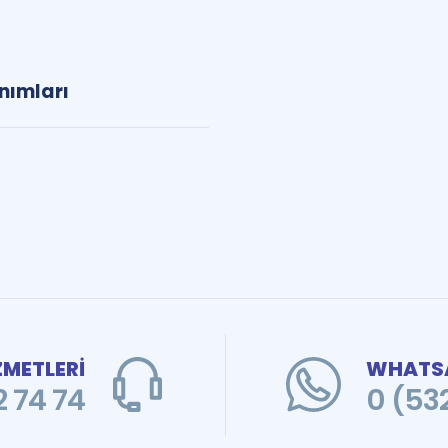
anımları
ZMETLERİ
WHATSA
 74 74
0 (53