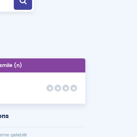
a Özel Fırsatlar
ınavlarla İlgili Haberler
er
 ve Konu Anlatımı
smile (n)
ons
me gelebilir