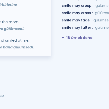
rbirlerine
smile may creep :
gülümse
smile may cross :
gülümse
smile may fade :
gülümsem
t the room.
smile may falter :
gülümse
ye gülümsedi.
18 Örnek daha
d smiled at me.
ve bana gülümsedi.
mse