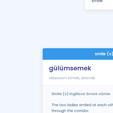
smile (v
gülümsemek
tebessüm etmek, sırıtmak
Smile (v) ingilizce örnek cümle
The two ladies smiled at each o
through the corridor.