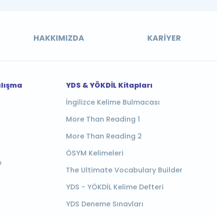
HAKKIMIZDA
KARIYER
alışma
YDS & YÖKDİL Kitapları
İngilizce Kelime Bulmacası
More Than Reading 1
More Than Reading 2
ÖSYM Kelimeleri
e
The Ultimate Vocabulary Builder
YDS - YÖKDİL Kelime Defteri
YDS Deneme Sınavları