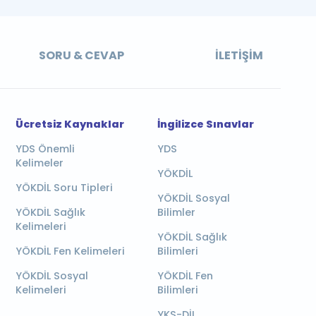
SORU & CEVAP
İLETIŞIM
Ücretsiz Kaynaklar
İngilizce Sınavlar
YDS Önemli
YDS
Kelimeler
YÖKDİL
YÖKDİL Soru Tipleri
YÖKDİL Sosyal
YÖKDİL Sağlık
Bilimler
Kelimeleri
YÖKDİL Sağlık
YÖKDİL Fen Kelimeleri
Bilimleri
YÖKDİL Sosyal
YÖKDİL Fen
Kelimeleri
Bilimleri
YKS-DİL