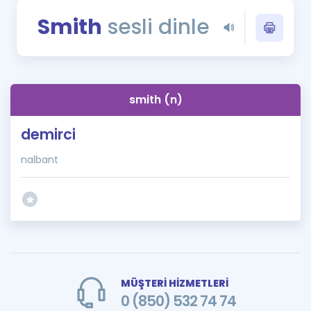
Puan Hesaplama
Smith
sesli dinle
Rehberlik Aracı
ÖSYM Sınav Takvimi
smith (n)
Kampanyalar
demirci
Blog
nalbant
İngilizce Gramer
MÜŞTERİ HİZMETLERİ
0 (850) 532 74 74