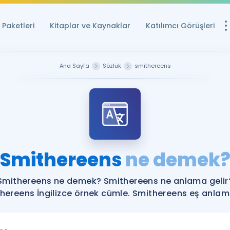
Paketleri
Kitaplar ve Kaynaklar
Katılımcı Görüşleri
Ücretsiz Kayna
Ana Sayfa
Sözlük
smithereens
YDS ve YÖKDİL içi
Sözlük
İngilizce Sınavları
Puan Hesapla
Smithereens
ne demek
YDS ve YÖKDİL P
Remz
Rehberlik Aracı
Smithereens ne demek? Smithereens ne anlama gelir
YDS ve YÖKDİL'e H
hereens İngilizce örnek cümle. Smithereens eş anlamlı
ÖSYM Sınav Ta
Tüm ÖSYM Sınavl