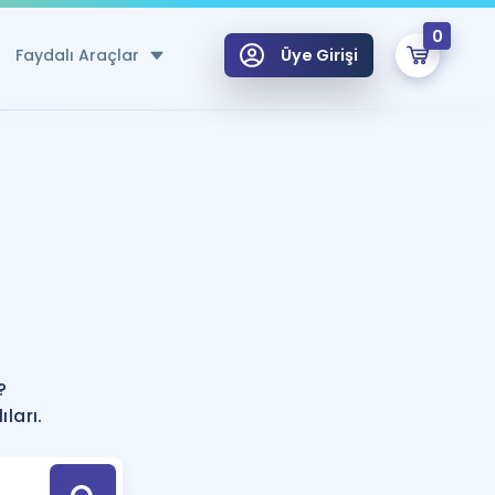
0
Faydalı Araçlar
Üye Girişi
klar
n Ücretsiz Kaynaklar
 için Özel Sözlük
Sepetin Şu An Boş.
ma
?
uan Hesaplama Aracı
i Hoca ile seni sınava hazırlayacak onlarca eğitim seni bekliyor!
Şifremi Hatırlamıyorum
GİRİŞ YAP
?
azırlananlar için Öneriler
ları.
kvimi
ÜYE DEĞİLİM
arı Tek Takvimde