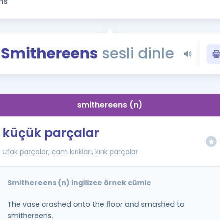
Kampanyalar
Eğitim ve Kitaplar
Blog
Smithereens
sesli dinle
YDS - YÖKDİL Tüm S
İngilizce Gram
İngilizce Gramer
smithereens (n)
küçük parçalar
ufak parçalar, cam kırıkları, kırık parçalar
Smithereens (n) ingilizce örnek cümle
The vase crashed onto the floor and smashed to
smithereens.