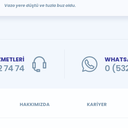
Vazo yere düştü ve tuzla buz oldu.
ZMETLERİ
WHATSA
 74 74
0 (53
HAKKIMIZDA
KARIYER