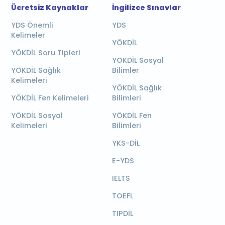
Ücretsiz Kaynaklar
İngilizce Sınavlar
YDS Önemli
YDS
Kelimeler
YÖKDİL
YÖKDİL Soru Tipleri
YÖKDİL Sosyal
YÖKDİL Sağlık
Bilimler
Kelimeleri
YÖKDİL Sağlık
YÖKDİL Fen Kelimeleri
Bilimleri
YÖKDİL Sosyal
YÖKDİL Fen
Kelimeleri
Bilimleri
YKS-DİL
E-YDS
IELTS
TOEFL
TIPDİL