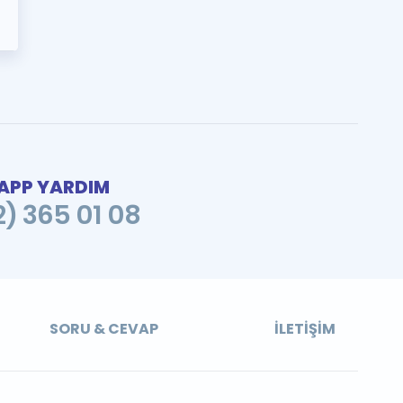
PP YARDIM
2) 365 01 08
SORU & CEVAP
İLETIŞIM