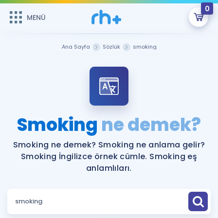
0
MENÜ
MENÜ
Üye Girişi
Ana Sayfa
Sözlük
smoking
Online Dersler
Sepetin Şu An Boş.
Çalışma Paketleri
Remzi Hoca ile seni sınava hazırlayacak onlarca eğitim seni
bekliyor!
Kitaplar ve Kaynaklar
GİRİŞ YAP
Smoking
ne demek?
Katılımcı Görüşleri
Şifremi Hatırlamıyorum
Smoking ne demek? Smoking ne anlama gelir?
Smoking İngilizce örnek cümle. Smoking eş
ÜYE DEĞİLİM
Faydalı Araçlar
anlamlıları.
Ücretsiz Kaynaklar
Blog
İngilizce Gramer
Hakkımızda
Kariyer
Sözlük
Soru & Cevap
İletişim