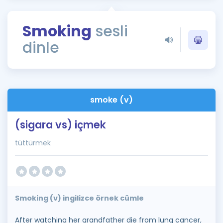
Puan Hesaplama
Smoking
sesli
Rehberlik Aracı
dinle
ÖSYM Sınav Takvimi
Kampanyalar
Blog
smoke (v)
İngilizce Gramer
(sigara vs) içmek
tüttürmek
Smoking (v) ingilizce örnek cümle
After watching her grandfather die from lung cancer,