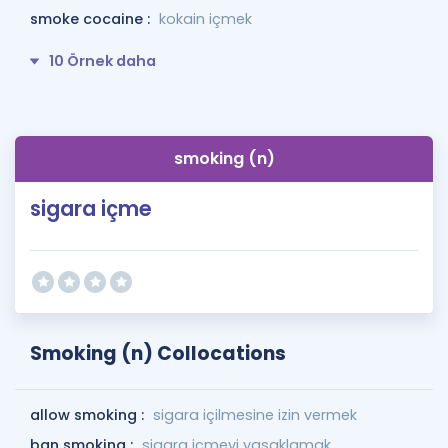
smoke cocaine :
kokain içmek
10 Örnek daha
smoking (n)
sigara içme
Smoking (n) Collocations
allow smoking :
sigara içilmesine izin vermek
ban smoking :
sigara içmeyi yasaklamak