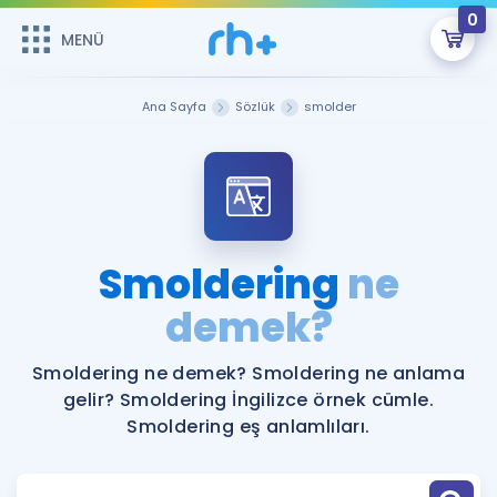
0
MENÜ
MENÜ
Üye Girişi
Ana Sayfa
Sözlük
smolder
Online Dersler
Sepetin Şu An Boş.
Çalışma Paketleri
Remzi Hoca ile seni sınava hazırlayacak onlarca eğitim seni
bekliyor!
Kitaplar ve Kaynaklar
GİRİŞ YAP
Smoldering
ne
Katılımcı Görüşleri
demek?
Şifremi Hatırlamıyorum
ÜYE DEĞİLİM
Faydalı Araçlar
Smoldering ne demek? Smoldering ne anlama
gelir? Smoldering İngilizce örnek cümle.
Ücretsiz Kaynaklar
Blog
İngilizce Gramer
Smoldering eş anlamlıları.
Hakkımızda
Kariyer
Sözlük
Soru & Cevap
İletişim