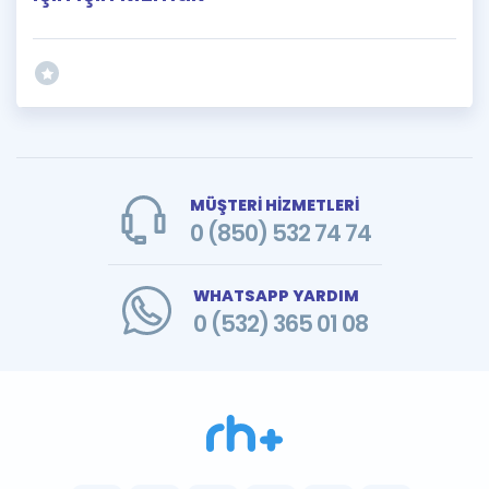
MÜŞTERİ HİZMETLERİ
0 (850) 532 74 74
WHATSAPP YARDIM
0 (532) 365 01 08