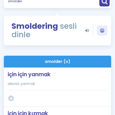
Puan Hesaplama
Rehberlik Aracı
Smoldering
sesli
ÖSYM Sınav Takvimi
dinle
Kampanyalar
Blog
smolder (v)
İngilizce Gramer
için için yanmak
alevsiz yanmak
için için kızmak