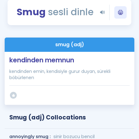
Puan Hesaplama
Smug
sesli dinle
Rehberlik Aracı
ÖSYM Sınav Takvimi
smug (adj)
Kampanyalar
kendinden memnun
Blog
kendinden emin, kendisiyle gurur duyan, sürekli
İngilizce Gramer
böbürlenen
Smug (adj) Collocations
annoyingly smug :
sinir bozucu bencil