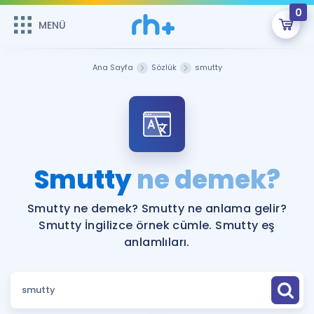
0
MENÜ
MENÜ
Üye Girişi
Ana Sayfa
Sözlük
smutty
Online Dersler
Sepetin Şu An Boş.
Çalışma Paketleri
Remzi Hoca ile seni sınava hazırlayacak onlarca eğitim seni
bekliyor!
Kitaplar ve Kaynaklar
GİRİŞ YAP
Smutty
ne demek?
Katılımcı Görüşleri
Şifremi Hatırlamıyorum
Smutty ne demek? Smutty ne anlama gelir?
Smutty İngilizce örnek cümle. Smutty eş
ÜYE DEĞİLİM
Faydalı Araçlar
anlamlıları.
Ücretsiz Kaynaklar
Blog
İngilizce Gramer
Hakkımızda
Kariyer
Sözlük
Soru & Cevap
İletişim