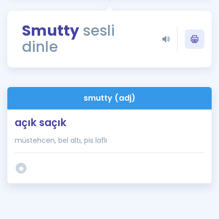
Puan Hesaplama
Smutty
sesli
Rehberlik Aracı
dinle
ÖSYM Sınav Takvimi
Kampanyalar
Blog
smutty (adj)
İngilizce Gramer
açık saçık
müstehcen, bel altı, pis laflı