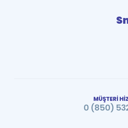
Sn
MÜŞTERİ Hİ
0 (850) 532