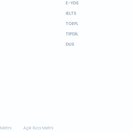
E-YDS
IELTS
TOEFL
TIPDİL
DUS
 Metni
Açık Rıza Metni