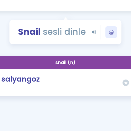
Kampanyalar
Eğitim ve Kitaplar
Blog
Snail
sesli dinle
YDS - YÖKDİL Tüm S
İngilizce Gram
İngilizce Gramer
snail (n)
salyangoz