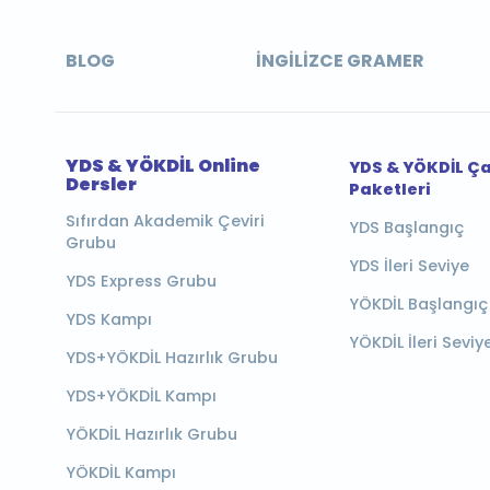
BLOG
İNGILIZCE GRAMER
YDS & YÖKDİL Online
YDS & YÖKDİL Ç
Dersler
Paketleri
Sıfırdan Akademik Çeviri
YDS Başlangıç
Grubu
YDS İleri Seviye
YDS Express Grubu
YÖKDİL Başlangıç
YDS Kampı
YÖKDİL İleri Seviy
YDS+YÖKDİL Hazırlık Grubu
YDS+YÖKDİL Kampı
YÖKDİL Hazırlık Grubu
YÖKDİL Kampı