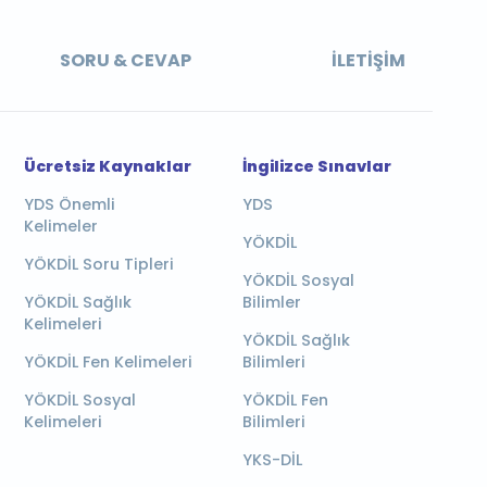
SORU & CEVAP
İLETIŞIM
Ücretsiz Kaynaklar
İngilizce Sınavlar
YDS Önemli
YDS
Kelimeler
YÖKDİL
YÖKDİL Soru Tipleri
YÖKDİL Sosyal
YÖKDİL Sağlık
Bilimler
Kelimeleri
YÖKDİL Sağlık
YÖKDİL Fen Kelimeleri
Bilimleri
YÖKDİL Sosyal
YÖKDİL Fen
Kelimeleri
Bilimleri
YKS-DİL