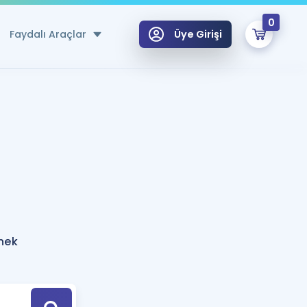
0
Faydalı Araçlar
Üye Girişi
klar
n Ücretsiz Kaynaklar
 için Özel Sözlük
Sepetin Şu An Boş.
ma
uan Hesaplama Aracı
i Hoca ile seni sınava hazırlayacak onlarca eğitim seni bekliyor!
Şifremi Hatırlamıyorum
GİRİŞ YAP
rnek
azırlananlar için Öneriler
kvimi
ÜYE DEĞİLİM
arı Tek Takvimde