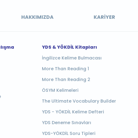
HAKKIMIZDA
KARIYER
alışma
YDS & YÖKDİL Kitapları
İngilizce Kelime Bulmacası
More Than Reading 1
More Than Reading 2
ÖSYM Kelimeleri
e
The Ultimate Vocabulary Builder
YDS - YÖKDİL Kelime Defteri
YDS Deneme Sınavları
YDS-YÖKDİL Soru Tipleri