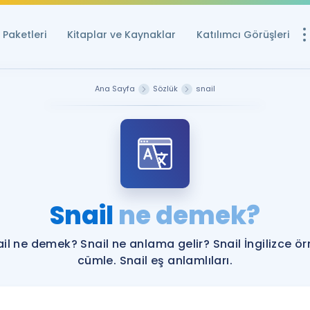
Paketleri
Kitaplar ve Kaynaklar
Katılımcı Görüşleri
Ücretsiz Kayna
Ana Sayfa
Sözlük
snail
YDS ve YÖKDİL içi
Sözlük
İngilizce Sınavları
Puan Hesapla
Snail
ne demek?
YDS ve YÖKDİL P
Remz
Rehberlik Aracı
il ne demek? Snail ne anlama gelir? Snail İngilizce ö
YDS ve YÖKDİL'e H
cümle. Snail eş anlamlıları.
ÖSYM Sınav Ta
Tüm ÖSYM Sınavl