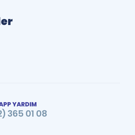
ler
PP YARDIM
2) 365 01 08