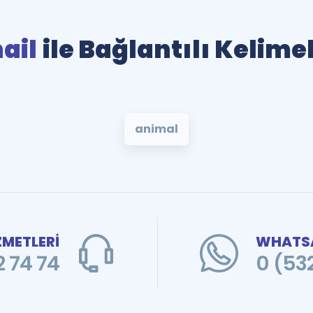
ail
ile Bağlantılı Kelime
animal
ZMETLERİ
WHATSA
 74 74
0 (53