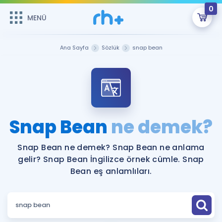
0
MENÜ
MENÜ
Üye Girişi
Ana Sayfa
Sözlük
snap bean
Online Dersler
Sepetin Şu An Boş.
Çalışma Paketleri
Remzi Hoca ile seni sınava hazırlayacak onlarca eğitim seni
bekliyor!
Kitaplar ve Kaynaklar
GİRİŞ YAP
Snap Bean
ne demek?
Katılımcı Görüşleri
Şifremi Hatırlamıyorum
Snap Bean ne demek? Snap Bean ne anlama
gelir? Snap Bean İngilizce örnek cümle. Snap
ÜYE DEĞİLİM
Faydalı Araçlar
Bean eş anlamlıları.
Ücretsiz Kaynaklar
Blog
İngilizce Gramer
Hakkımızda
Kariyer
Sözlük
Soru & Cevap
İletişim