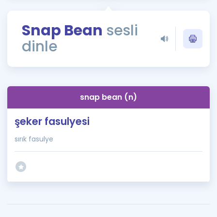
Puan Hesaplama
Snap Bean
sesli
Rehberlik Aracı
dinle
ÖSYM Sınav Takvimi
Kampanyalar
Blog
snap bean (n)
İngilizce Gramer
şeker fasulyesi
sırık fasulye