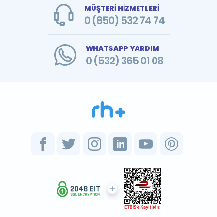
MÜŞTERİ HİZMETLERİ
0 (850) 532 74 74
WHATSAPP YARDIM
0 (532) 365 01 08