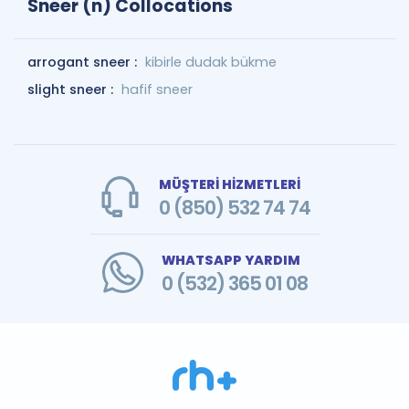
Sneer (n) Collocations
arrogant sneer :
kibirle dudak bükme
slight sneer :
hafif sneer
MÜŞTERİ HİZMETLERİ
0 (850) 532 74 74
WHATSAPP YARDIM
0 (532) 365 01 08