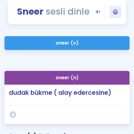
Puan Hesaplama
Sneer
sesli dinle
Rehberlik Aracı
ÖSYM Sınav Takvimi
sneer (v)
Kampanyalar
Blog
İngilizce Gramer
sneer (n)
dudak bükme ( alay edercesine)