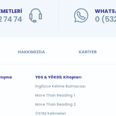
ZMETLERİ
WHATSA
 74 74
0 (53
HAKKIMIZDA
KARIYER
alışma
YDS & YÖKDİL Kitapları
İngilizce Kelime Bulmacası
More Than Reading 1
More Than Reading 2
ÖSYM Kelimeleri