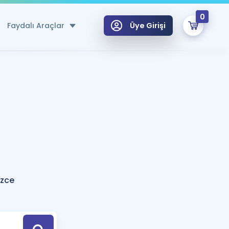
0
Faydalı Araçlar
Üye Girişi
klar
n Ücretsiz Kaynaklar
 için Özel Sözlük
Sepetin Şu An Boş.
ma
uan Hesaplama Aracı
i Hoca ile seni sınava hazırlayacak onlarca eğitim seni bekliyor!
Şifremi Hatırlamıyorum
GİRİŞ YAP
izce
azırlananlar için Öneriler
kvimi
ÜYE DEĞİLİM
arı Tek Takvimde