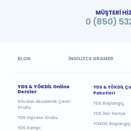
MÜŞTERİ Hİ
0 (850) 532
BLOG
İNGILIZCE GRAMER
YDS & YÖKDİL Online
YDS & YÖKDİL Ç
Dersler
Paketleri
Sıfırdan Akademik Çeviri
YDS Başlangıç
Grubu
YDS İleri Seviye
YDS Express Grubu
YÖKDİL Başlangıç
YDS Kampı