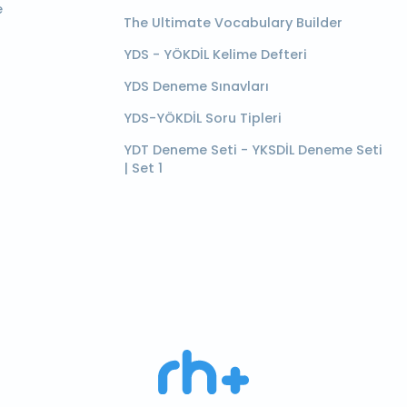
e
The Ultimate Vocabulary Builder
YDS - YÖKDİL Kelime Defteri
YDS Deneme Sınavları
YDS-YÖKDİL Soru Tipleri
YDT Deneme Seti - YKSDİL Deneme Seti
| Set 1