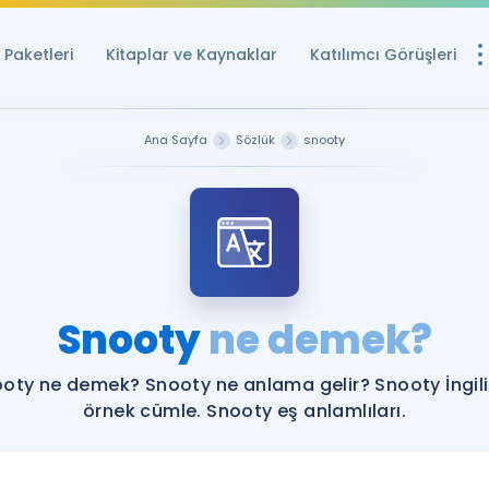
Paketleri
Kitaplar ve Kaynaklar
Katılımcı Görüşleri
Ücretsiz Kayna
Ana Sayfa
Sözlük
snooty
YDS ve YÖKDİL içi
Sözlük
İngilizce Sınavları
Puan Hesapla
Snooty
ne demek?
YDS ve YÖKDİL P
Remz
Rehberlik Aracı
oty ne demek? Snooty ne anlama gelir? Snooty İngil
YDS ve YÖKDİL'e H
örnek cümle. Snooty eş anlamlıları.
ÖSYM Sınav Ta
Tüm ÖSYM Sınavl