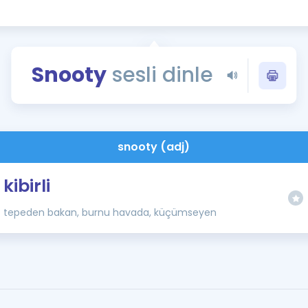
Kampanyalar
Eğitim ve Kitaplar
Blog
Snooty
sesli dinle
YDS - YÖKDİL Tüm S
İngilizce Gram
İngilizce Gramer
snooty (adj)
kibirli
tepeden bakan, burnu havada, küçümseyen