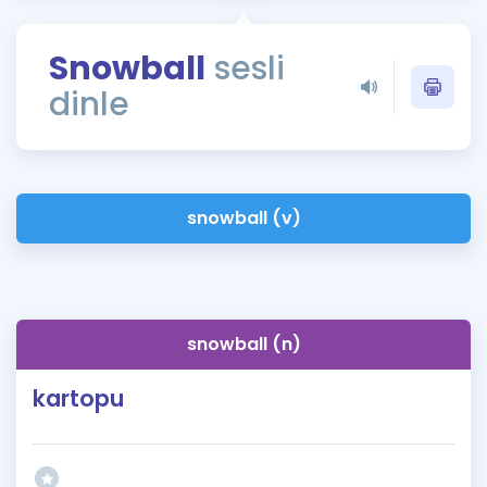
Puan Hesaplama
Snowball
sesli
Rehberlik Aracı
dinle
ÖSYM Sınav Takvimi
Kampanyalar
Blog
snowball (v)
İngilizce Gramer
snowball (n)
kartopu