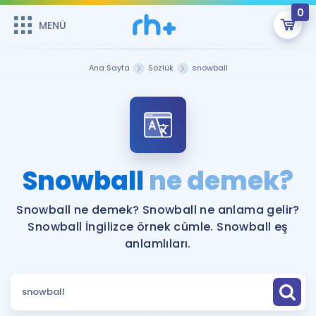
0
MENÜ
MENÜ
Üye Girişi
Ana Sayfa
Sözlük
snowball
Online Dersler
Sepetin Şu An Boş.
Çalışma Paketleri
Remzi Hoca ile seni sınava hazırlayacak onlarca eğitim seni
bekliyor!
Kitaplar ve Kaynaklar
GİRİŞ YAP
Snowball
ne demek?
Katılımcı Görüşleri
Şifremi Hatırlamıyorum
Snowball ne demek? Snowball ne anlama gelir?
Snowball İngilizce örnek cümle. Snowball eş
ÜYE DEĞİLİM
Faydalı Araçlar
anlamlıları.
Ücretsiz Kaynaklar
Blog
İngilizce Gramer
Hakkımızda
Kariyer
Sözlük
Soru & Cevap
İletişim