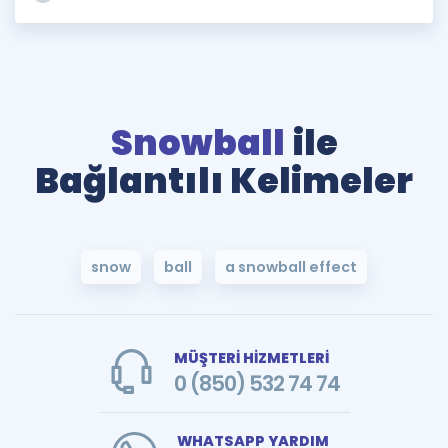
Snowball
ile
Bağlantılı Kelimeler
snow
ball
a snowball effect
MÜŞTERİ HİZMETLERİ
0 (850) 532 74 74
WHATSAPP YARDIM