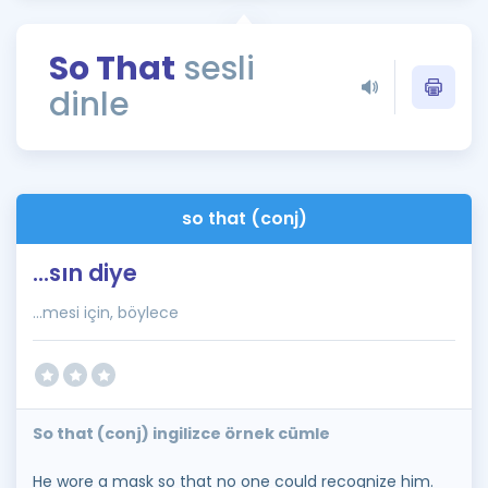
Puan Hesaplama
So That
sesli
Rehberlik Aracı
dinle
ÖSYM Sınav Takvimi
Kampanyalar
Blog
so that (conj)
İngilizce Gramer
...sın diye
...mesi için, böylece
So that (conj) ingilizce örnek cümle
He wore a mask so that no one could recognize him.