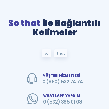
So that
ile Bağlantılı
Kelimeler
so
that
MÜŞTERİ HİZMETLERİ
0 (850) 532 74 74
WHATSAPP YARDIM
0 (532) 365 01 08