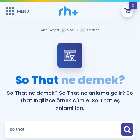
0
MENÜ
MENÜ
Üye Girişi
Ana Sayfa
Sözlük
so that
Online Dersler
Sepetin Şu An Boş.
Çalışma Paketleri
Remzi Hoca ile seni sınava hazırlayacak onlarca eğitim seni
bekliyor!
Kitaplar ve Kaynaklar
GİRİŞ YAP
So That
ne demek?
Katılımcı Görüşleri
Şifremi Hatırlamıyorum
So That ne demek? So That ne anlama gelir? So
That İngilizce örnek cümle. So That eş
ÜYE DEĞİLİM
Faydalı Araçlar
anlamlıları.
Ücretsiz Kaynaklar
Blog
İngilizce Gramer
Hakkımızda
Kariyer
Sözlük
Soru & Cevap
İletişim