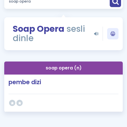
Puan Hesaplama
Rehberlik Aracı
Soap Opera
sesli
ÖSYM Sınav Takvimi
dinle
Kampanyalar
Blog
soap opera (n)
İngilizce Gramer
pembe dizi