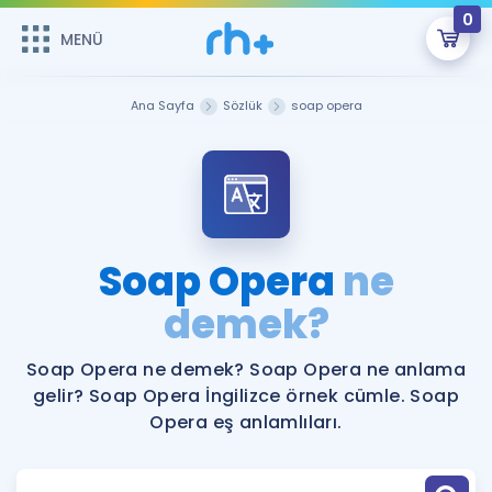
0
MENÜ
MENÜ
Üye Girişi
Ana Sayfa
Sözlük
soap opera
Online Dersler
Sepetin Şu An Boş.
Çalışma Paketleri
Remzi Hoca ile seni sınava hazırlayacak onlarca eğitim seni
bekliyor!
Kitaplar ve Kaynaklar
GİRİŞ YAP
Soap Opera
ne
Katılımcı Görüşleri
demek?
Şifremi Hatırlamıyorum
ÜYE DEĞİLİM
Faydalı Araçlar
Soap Opera ne demek? Soap Opera ne anlama
gelir? Soap Opera İngilizce örnek cümle. Soap
Ücretsiz Kaynaklar
Blog
İngilizce Gramer
Opera eş anlamlıları.
Hakkımızda
Kariyer
Sözlük
Soru & Cevap
İletişim