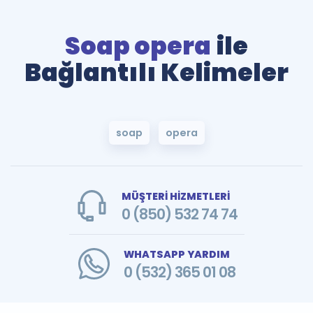
Soap opera
ile
Bağlantılı Kelimeler
soap
opera
MÜŞTERİ HİZMETLERİ
0 (850) 532 74 74
WHATSAPP YARDIM
0 (532) 365 01 08