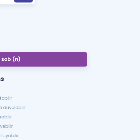
a Özel Fırsatlar
ınavlarla İlgili Haberler
er
 ve Konu Anlatımı
sob (n)
ns
tabilir
a duyulabilir
sabilir
yebilir
llayabilir