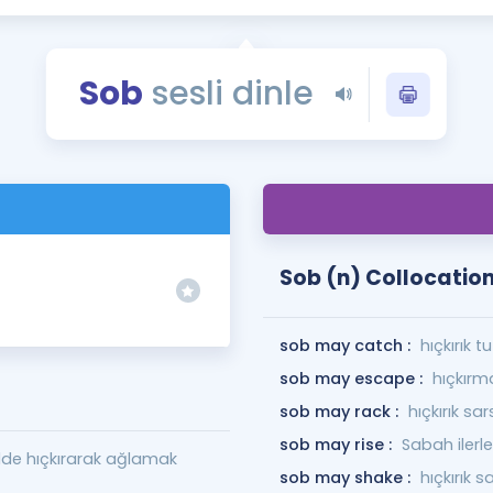
Kampanyalar
Eğitim ve Kitaplar
Sob
sesli dinle
Blog
YDS - YÖKDİL Tüm S
İngilizce Gram
İngilizce Gramer
Sob (n) Collocatio
sob may catch :
hıçkırık tu
sob may escape :
hıçkırm
sob may rack :
hıçkırık sar
sob may rise :
Sabah ilerle
ilde hıçkırarak ağlamak
sob may shake :
hıçkırık sa