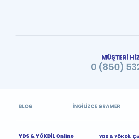
MÜŞTERİ Hİ
0 (850) 532
BLOG
İNGILIZCE GRAMER
YDS & YÖKDİL Online
YDS & YÖKDİL Ç