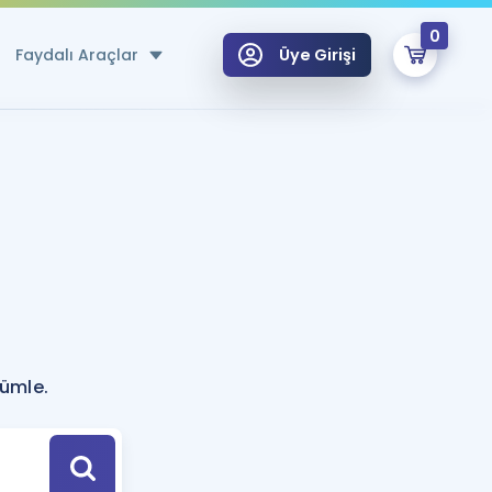
0
Faydalı Araçlar
Üye Girişi
klar
n Ücretsiz Kaynaklar
 için Özel Sözlük
Sepetin Şu An Boş.
ma
uan Hesaplama Aracı
i Hoca ile seni sınava hazırlayacak onlarca eğitim seni bekliyor!
Şifremi Hatırlamıyorum
GİRİŞ YAP
cümle.
azırlananlar için Öneriler
kvimi
ÜYE DEĞİLİM
arı Tek Takvimde