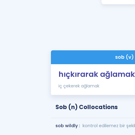
sob (v)
hıçkırarak ağlamak
iç çekerek ağlamak
Sob (n) Collocations
sob wildly :
kontrol edilemez bir şek