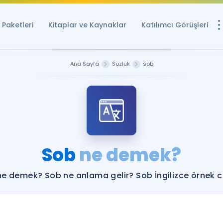
Paketleri
Kitaplar ve Kaynaklar
Katılımcı Görüşleri
Ücretsiz Kayna
Ana Sayfa
Sözlük
sob
YDS ve YÖKDİL içi
Sözlük
İngilizce Sınavları
Puan Hesapla
Sob
ne demek?
YDS ve YÖKDİL P
Remz
Rehberlik Aracı
e demek? Sob ne anlama gelir? Sob İngilizce örnek 
YDS ve YÖKDİL'e H
ÖSYM Sınav Ta
Tüm ÖSYM Sınavl