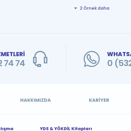
2 Örnek daha
ZMETLERİ
WHATSA
 74 74
0 (53
HAKKIMIZDA
KARIYER
alışma
YDS & YÖKDİL Kitapları