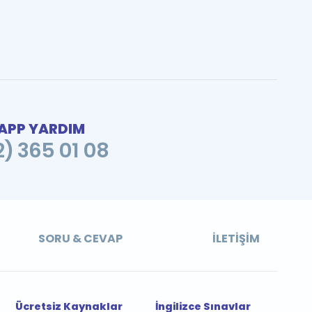
PP YARDIM
2) 365 01 08
SORU & CEVAP
İLETIŞIM
Ücretsiz Kaynaklar
İngilizce Sınavlar