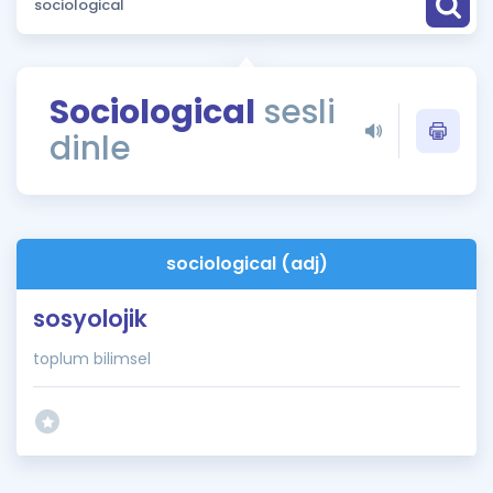
Puan Hesaplama
Rehberlik Aracı
Sociological
sesli
ÖSYM Sınav Takvimi
dinle
Kampanyalar
Blog
sociological (adj)
İngilizce Gramer
sosyolojik
toplum bilimsel