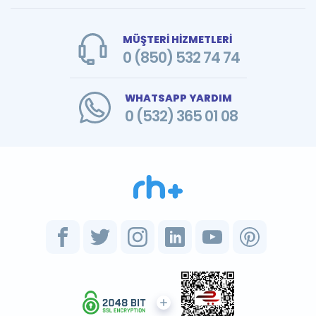
MÜŞTERİ HİZMETLERİ
0 (850) 532 74 74
WHATSAPP YARDIM
0 (532) 365 01 08