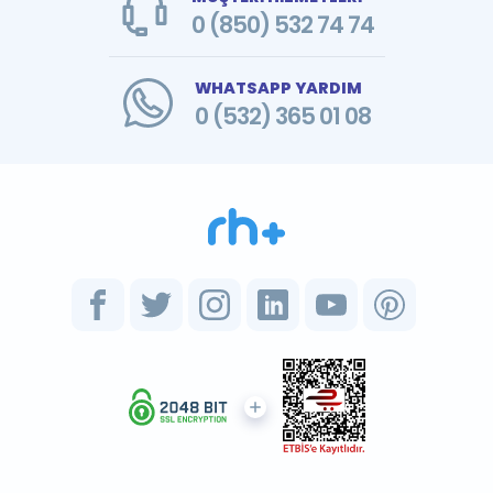
0 (850) 532 74 74
WHATSAPP YARDIM
0 (532) 365 01 08