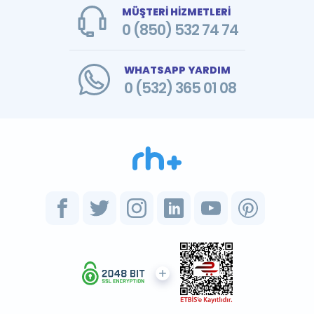
MÜŞTERİ HİZMETLERİ
0 (850) 532 74 74
WHATSAPP YARDIM
0 (532) 365 01 08