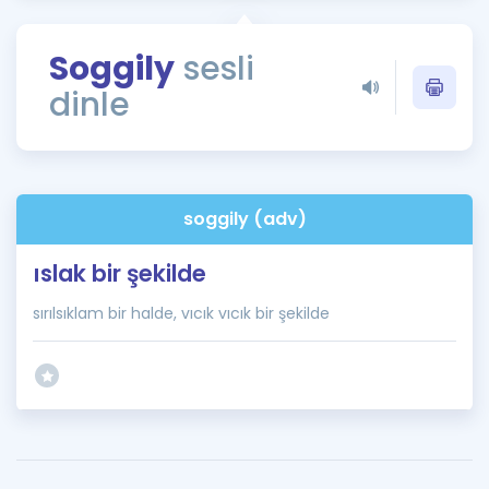
Puan Hesaplama
Soggily
sesli
Rehberlik Aracı
dinle
ÖSYM Sınav Takvimi
Kampanyalar
Blog
soggily (adv)
İngilizce Gramer
ıslak bir şekilde
sırılsıklam bir halde, vıcık vıcık bir şekilde