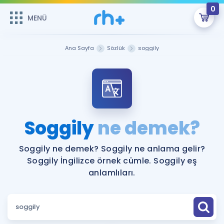
0
MENÜ
MENÜ
Üye Girişi
Ana Sayfa
Sözlük
soggily
Online Dersler
Sepetin Şu An Boş.
Çalışma Paketleri
Remzi Hoca ile seni sınava hazırlayacak onlarca eğitim seni
bekliyor!
Kitaplar ve Kaynaklar
GİRİŞ YAP
Soggily
ne demek?
Katılımcı Görüşleri
Şifremi Hatırlamıyorum
Soggily ne demek? Soggily ne anlama gelir?
Soggily İngilizce örnek cümle. Soggily eş
ÜYE DEĞİLİM
Faydalı Araçlar
anlamlıları.
Ücretsiz Kaynaklar
Blog
İngilizce Gramer
Hakkımızda
Kariyer
Sözlük
Soru & Cevap
İletişim