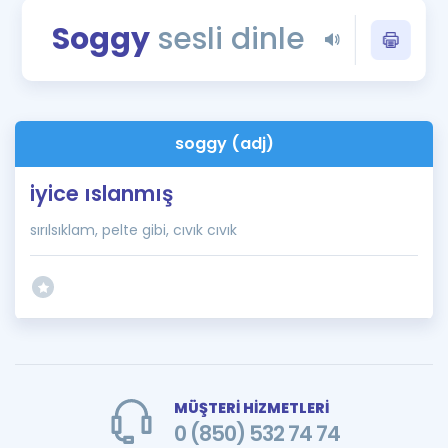
Puan Hesaplama
Soggy
sesli dinle
Rehberlik Aracı
ÖSYM Sınav Takvimi
soggy (adj)
Kampanyalar
iyice ıslanmış
Blog
sırılsıklam, pelte gibi, cıvık cıvık
İngilizce Gramer
MÜŞTERİ HİZMETLERİ
0 (850) 532 74 74