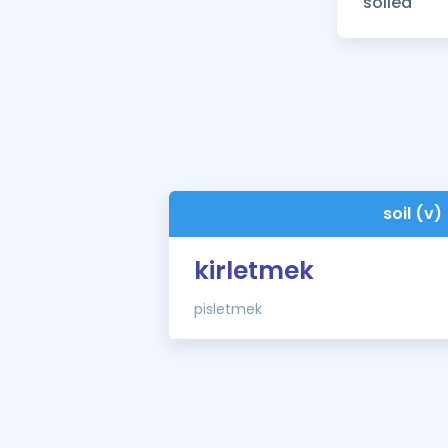
soil (v)
kirletmek
pisletmek