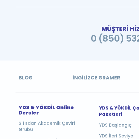
MÜŞTERİ Hİ
0 (850) 532
BLOG
İNGILIZCE GRAMER
YDS & YÖKDİL Online
YDS & YÖKDİL Ç
Dersler
Paketleri
Sıfırdan Akademik Çeviri
YDS Başlangıç
Grubu
YDS İleri Seviye