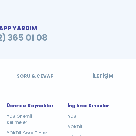
PP YARDIM
2) 365 01 08
SORU & CEVAP
İLETIŞIM
Ücretsiz Kaynaklar
İngilizce Sınavlar
YDS Önemli
YDS
Kelimeler
YÖKDİL
YÖKDİL Soru Tipleri