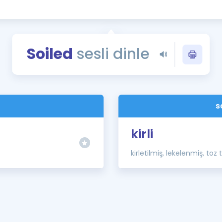
Kampanyalar
Eğitim ve Kitaplar
Blog
Soiled
sesli dinle
YDS - YÖKDİL Tüm S
İngilizce Gram
İngilizce Gramer
s
kirli
kirletilmiş, lekelenmiş, to