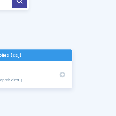
a Özel Fırsatlar
ınavlarla İlgili Haberler
er
 ve Konu Anlatımı
oiled (adj)
z toprak olmuş