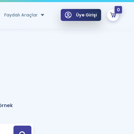
0
Faydalı Araçlar
Üye Girişi
klar
n Ücretsiz Kaynaklar
 için Özel Sözlük
Sepetin Şu An Boş.
ma
uan Hesaplama Aracı
i Hoca ile seni sınava hazırlayacak onlarca eğitim seni bekliyor!
Şifremi Hatırlamıyorum
GİRİŞ YAP
 örnek
azırlananlar için Öneriler
kvimi
ÜYE DEĞİLİM
arı Tek Takvimde