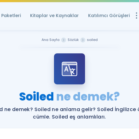
Paketleri
Kitaplar ve Kaynaklar
Katılımcı Görüşleri
Ücretsiz Kayna
Ana Sayfa
Sözlük
soiled
YDS ve YÖKDİL içi
Sözlük
İngilizce Sınavları
Puan Hesapla
Soiled
ne demek?
YDS ve YÖKDİL P
Remz
Rehberlik Aracı
d ne demek? Soiled ne anlama gelir? Soiled İngilizce
YDS ve YÖKDİL'e H
cümle. Soiled eş anlamlıları.
ÖSYM Sınav Ta
Tüm ÖSYM Sınavl