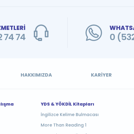
ZMETLERİ
WHATSA
 74 74
0 (53
HAKKIMIZDA
KARIYER
alışma
YDS & YÖKDİL Kitapları
İngilizce Kelime Bulmacası
More Than Reading 1