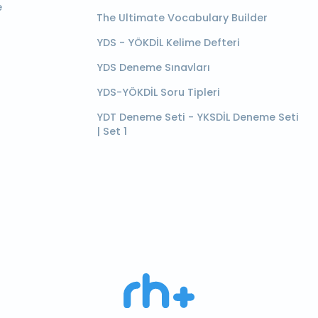
e
The Ultimate Vocabulary Builder
YDS - YÖKDİL Kelime Defteri
YDS Deneme Sınavları
YDS-YÖKDİL Soru Tipleri
YDT Deneme Seti - YKSDİL Deneme Seti
| Set 1