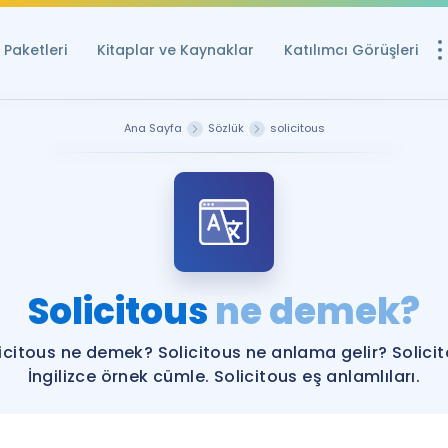
Paketleri
Kitaplar ve Kaynaklar
Katılımcı Görüşleri
Ücretsiz Kayna
Ana Sayfa
Sözlük
solicitous
YDS ve YÖKDİL içi
Sözlük
İngilizce Sınavları
Puan Hesapla
Solicitous
ne demek?
YDS ve YÖKDİL P
Remz
Rehberlik Aracı
icitous ne demek? Solicitous ne anlama gelir? Solici
YDS ve YÖKDİL'e H
İngilizce örnek cümle. Solicitous eş anlamlıları.
ÖSYM Sınav Ta
Tüm ÖSYM Sınavl