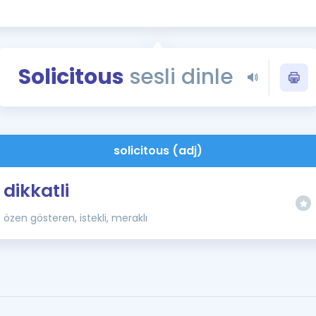
Kampanyalar
Eğitim ve Kitaplar
Blog
Solicitous
sesli dinle
YDS - YÖKDİL Tüm S
İngilizce Gram
İngilizce Gramer
solicitous (adj)
dikkatli
özen gösteren, istekli, meraklı