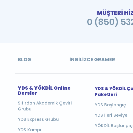
MÜŞTERİ Hİ
0 (850) 532
BLOG
İNGILIZCE GRAMER
YDS & YÖKDİL Online
YDS & YÖKDİL Ç
Dersler
Paketleri
Sıfırdan Akademik Çeviri
YDS Başlangıç
Grubu
YDS İleri Seviye
YDS Express Grubu
YÖKDİL Başlangıç
YDS Kampı