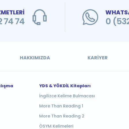
ZMETLERİ
WHATSA
 74 74
0 (53
HAKKIMIZDA
KARIYER
alışma
YDS & YÖKDİL Kitapları
İngilizce Kelime Bulmacası
More Than Reading 1
More Than Reading 2
ÖSYM Kelimeleri