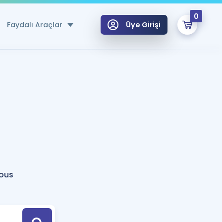
0
Faydalı Araçlar
Üye Girişi
klar
n Ücretsiz Kaynaklar
 için Özel Sözlük
Sepetin Şu An Boş.
ma
uan Hesaplama Aracı
i Hoca ile seni sınava hazırlayacak onlarca eğitim seni bekliyor!
Şifremi Hatırlamıyorum
GİRİŞ YAP
tous
azırlananlar için Öneriler
kvimi
ÜYE DEĞİLİM
arı Tek Takvimde