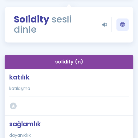
Puan Hesaplama
Solidity
sesli
Rehberlik Aracı
dinle
ÖSYM Sınav Takvimi
Kampanyalar
Blog
solidity (n)
İngilizce Gramer
katılık
katılaşma
sağlamlık
dayanıklıık