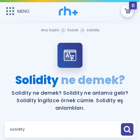
0
MENÜ
MENÜ
Üye Girişi
Ana Sayfa
Sözlük
solidity
Online Dersler
Sepetin Şu An Boş.
Çalışma Paketleri
Remzi Hoca ile seni sınava hazırlayacak onlarca eğitim seni
bekliyor!
Kitaplar ve Kaynaklar
GİRİŞ YAP
Solidity
ne demek?
Katılımcı Görüşleri
Şifremi Hatırlamıyorum
Solidity ne demek? Solidity ne anlama gelir?
Solidity İngilizce örnek cümle. Solidity eş
ÜYE DEĞİLİM
Faydalı Araçlar
anlamlıları.
Ücretsiz Kaynaklar
Blog
İngilizce Gramer
Hakkımızda
Kariyer
Sözlük
Soru & Cevap
İletişim