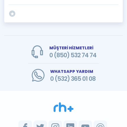
MÜŞTERİ HİZMETLERİ
0 (850) 532 74 74
WHATSAPP YARDIM
0 (532) 365 01 08