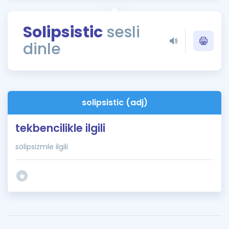
Puan Hesaplama
Solipsistic
sesli
Rehberlik Aracı
dinle
ÖSYM Sınav Takvimi
Kampanyalar
Blog
solipsistic (adj)
İngilizce Gramer
tekbencilikle ilgili
solipsizmle ilgili