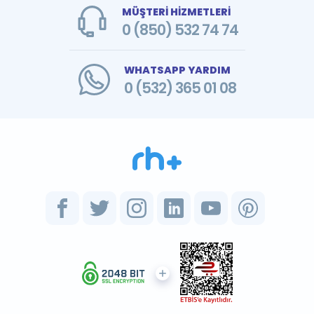
MÜŞTERİ HİZMETLERİ
0 (850) 532 74 74
WHATSAPP YARDIM
0 (532) 365 01 08