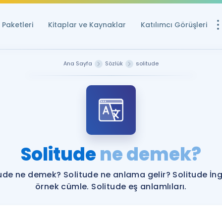
Paketleri
Kitaplar ve Kaynaklar
Katılımcı Görüşleri
Ücretsiz Kayna
Ana Sayfa
Sözlük
solitude
YDS ve YÖKDİL içi
Sözlük
İngilizce Sınavları
Puan Hesapla
Solitude
ne demek?
YDS ve YÖKDİL P
Remz
Rehberlik Aracı
ude ne demek? Solitude ne anlama gelir? Solitude İng
YDS ve YÖKDİL'e H
örnek cümle. Solitude eş anlamlıları.
ÖSYM Sınav Ta
Tüm ÖSYM Sınavl