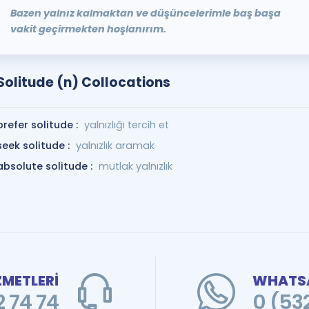
Bazen yalnız kalmaktan ve düşüncelerimle baş başa
vakit geçirmekten hoşlanırım.
Solitude (n) Collocations
prefer solitude :
yalnızlığı tercih et
seek solitude :
yalnızlık aramak
absolute solitude :
mutlak yalnızlık
ZMETLERİ
WHATSA
 74 74
0 (53