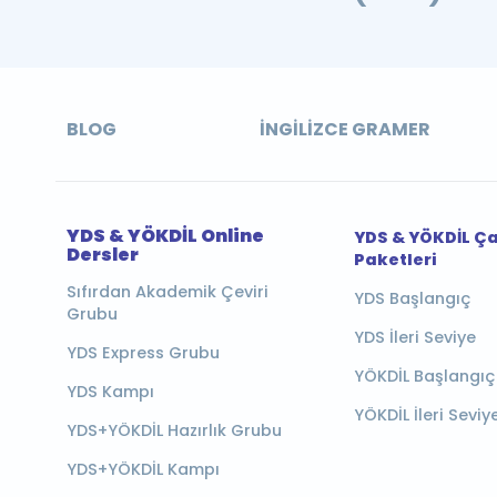
BLOG
İNGILIZCE GRAMER
YDS & YÖKDİL Online
YDS & YÖKDİL Ç
Dersler
Paketleri
Sıfırdan Akademik Çeviri
YDS Başlangıç
Grubu
YDS İleri Seviye
YDS Express Grubu
YÖKDİL Başlangıç
YDS Kampı
YÖKDİL İleri Seviy
YDS+YÖKDİL Hazırlık Grubu
YDS+YÖKDİL Kampı