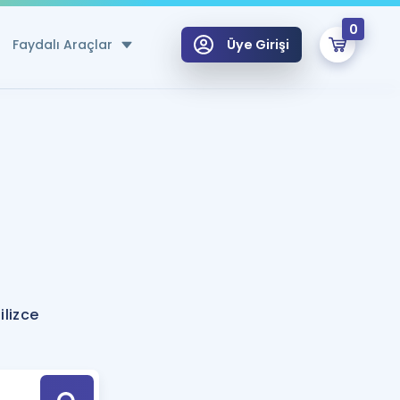
0
Faydalı Araçlar
Üye Girişi
klar
n Ücretsiz Kaynaklar
 için Özel Sözlük
Sepetin Şu An Boş.
ma
uan Hesaplama Aracı
i Hoca ile seni sınava hazırlayacak onlarca eğitim seni bekliyor!
Şifremi Hatırlamıyorum
GİRİŞ YAP
ilizce
azırlananlar için Öneriler
kvimi
ÜYE DEĞİLİM
arı Tek Takvimde