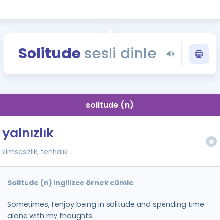
Kampanyalar
Eğitim ve Kitaplar
Blog
Solitude
sesli dinle
YDS - YÖKDİL Tüm S
İngilizce Gram
İngilizce Gramer
solitude (n)
yalnızlık
kimsesizlik, tenhalık
Solitude (n) ingilizce örnek cümle
Sometimes, I enjoy being in solitude and spending time
alone with my thoughts.