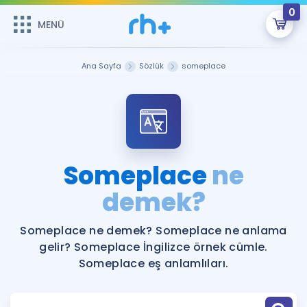
0
MENÜ
MENÜ
Üye Girişi
Ana Sayfa
Sözlük
someplace
Online Dersler
Sepetin Şu An Boş.
Çalışma Paketleri
Remzi Hoca ile seni sınava hazırlayacak onlarca eğitim seni
bekliyor!
Kitaplar ve Kaynaklar
GİRİŞ YAP
Someplace
ne
Katılımcı Görüşleri
demek?
Şifremi Hatırlamıyorum
ÜYE DEĞİLİM
Faydalı Araçlar
Someplace ne demek? Someplace ne anlama
gelir? Someplace İngilizce örnek cümle.
Ücretsiz Kaynaklar
Blog
İngilizce Gramer
Someplace eş anlamlıları.
Hakkımızda
Kariyer
Sözlük
Soru & Cevap
İletişim