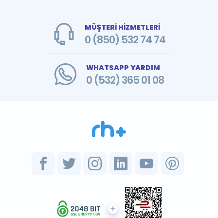
MÜŞTERİ HİZMETLERİ
0 (850) 532 74 74
WHATSAPP YARDIM
0 (532) 365 01 08