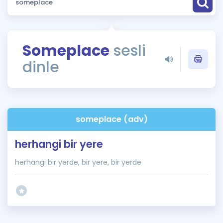
Puan Hesaplama
Rehberlik Aracı
Someplace
sesli
ÖSYM Sınav Takvimi
dinle
Kampanyalar
Blog
someplace (adv)
İngilizce Gramer
herhangi bir yere
herhangi bir yerde, bir yere, bir yerde