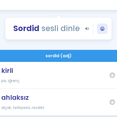
Kampanyalar
Eğitim ve Kitaplar
Blog
Sordid
sesli dinle
YDS - YÖKDİL Tüm S
İngilizce Gram
İngilizce Gramer
sordid (adj)
kirli
pis, iğrenç
ahlaksız
alçak, terbiyesiz, rezalet