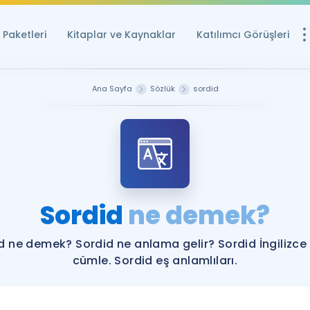
Paketleri
Kitaplar ve Kaynaklar
Katılımcı Görüşleri
Ücretsiz Kayna
Ana Sayfa
Sözlük
sordid
YDS ve YÖKDİL içi
Sözlük
İngilizce Sınavları
Puan Hesapla
Sordid
ne demek?
YDS ve YÖKDİL P
Remz
Rehberlik Aracı
d ne demek? Sordid ne anlama gelir? Sordid İngilizce
YDS ve YÖKDİL'e H
cümle. Sordid eş anlamlıları.
ÖSYM Sınav Ta
Tüm ÖSYM Sınavl