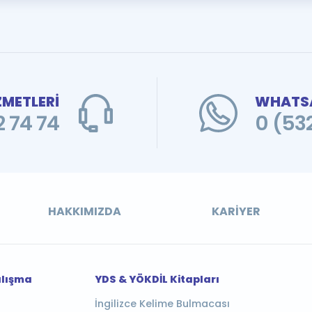
ZMETLERİ
WHATSA
 74 74
0 (53
HAKKIMIZDA
KARIYER
alışma
YDS & YÖKDİL Kitapları
İngilizce Kelime Bulmacası