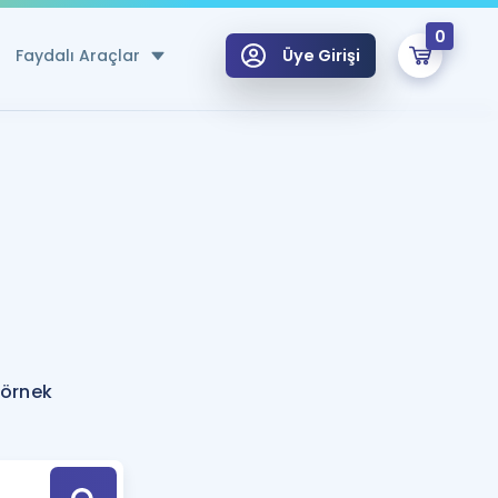
0
Faydalı Araçlar
Üye Girişi
klar
n Ücretsiz Kaynaklar
 için Özel Sözlük
Sepetin Şu An Boş.
ma
uan Hesaplama Aracı
i Hoca ile seni sınava hazırlayacak onlarca eğitim seni bekliyor!
Şifremi Hatırlamıyorum
GİRİŞ YAP
 örnek
azırlananlar için Öneriler
kvimi
ÜYE DEĞİLİM
arı Tek Takvimde