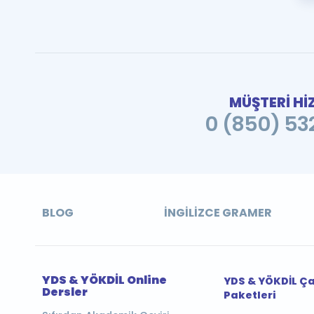
MÜŞTERİ Hİ
0 (850) 532
BLOG
İNGILIZCE GRAMER
YDS & YÖKDİL Online
YDS & YÖKDİL Ç
Dersler
Paketleri