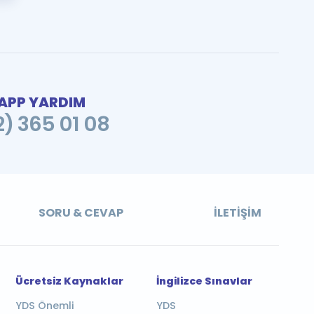
PP YARDIM
2) 365 01 08
SORU & CEVAP
İLETIŞIM
Ücretsiz Kaynaklar
İngilizce Sınavlar
YDS Önemli
YDS