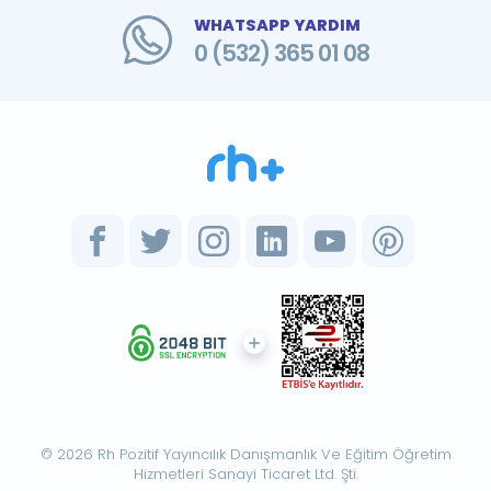
WHATSAPP YARDIM
0 (532) 365 01 08
© 2026 Rh Pozitif Yayıncılık Danışmanlık Ve Eğitim Öğretim
Hizmetleri Sanayi Ticaret Ltd. Şti.