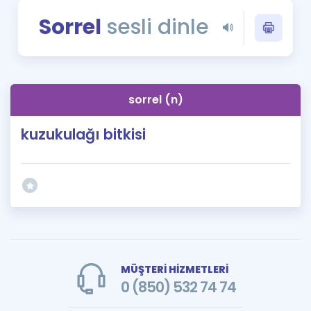
Puan Hesaplama
Sorrel
sesli dinle
Rehberlik Aracı
ÖSYM Sınav Takvimi
sorrel (n)
Kampanyalar
kuzukulağı bitkisi
Blog
İngilizce Gramer
MÜŞTERİ HİZMETLERİ
0 (850) 532 74 74