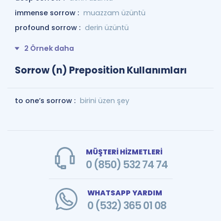
immense sorrow :
muazzam üzüntü
profound sorrow :
derin üzüntü
2 Örnek daha
Sorrow (n) Preposition Kullanımları
to one’s sorrow :
birini üzen şey
MÜŞTERİ HİZMETLERİ
0 (850) 532 74 74
WHATSAPP YARDIM
0 (532) 365 01 08