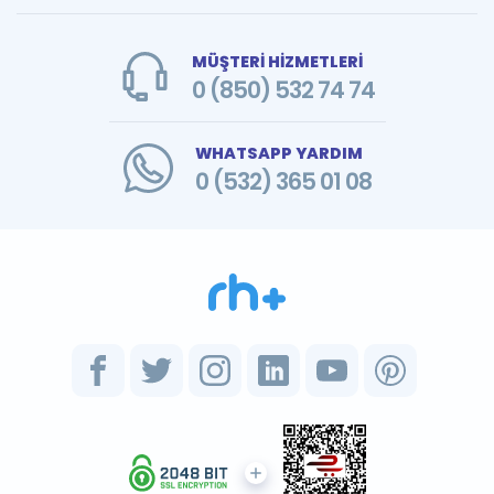
MÜŞTERİ HİZMETLERİ
0 (850) 532 74 74
WHATSAPP YARDIM
0 (532) 365 01 08