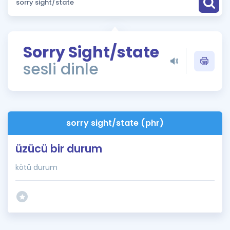
Puan Hesaplama
Rehberlik Aracı
Sorry Sight/state
ÖSYM Sınav Takvimi
sesli dinle
Kampanyalar
Blog
sorry sight/state (phr)
İngilizce Gramer
üzücü bir durum
kötü durum