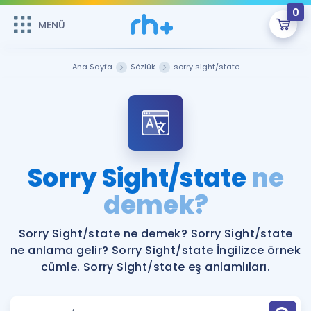
0
MENÜ
MENÜ
Üye Girişi
Ana Sayfa
Sözlük
sorry sight/state
Online Dersler
Sepetin Şu An Boş.
Çalışma Paketleri
Remzi Hoca ile seni sınava hazırlayacak onlarca eğitim seni
bekliyor!
Kitaplar ve Kaynaklar
GİRİŞ YAP
Sorry Sight/state
ne
Katılımcı Görüşleri
demek?
Şifremi Hatırlamıyorum
ÜYE DEĞİLİM
Faydalı Araçlar
Sorry Sight/state ne demek? Sorry Sight/state
ne anlama gelir? Sorry Sight/state İngilizce örnek
Ücretsiz Kaynaklar
Blog
İngilizce Gramer
cümle. Sorry Sight/state eş anlamlıları.
Hakkımızda
Kariyer
Sözlük
Soru & Cevap
İletişim