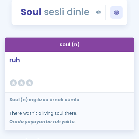
Puan Hesaplama
Soul
sesli dinle
Rehberlik Aracı
ÖSYM Sınav Takvimi
soul (n)
Kampanyalar
ruh
Blog
İngilizce Gramer
Soul (n) ingilizce örnek cümle
There wasn't a living soul there.
Orada yaşayan bir ruh yoktu.