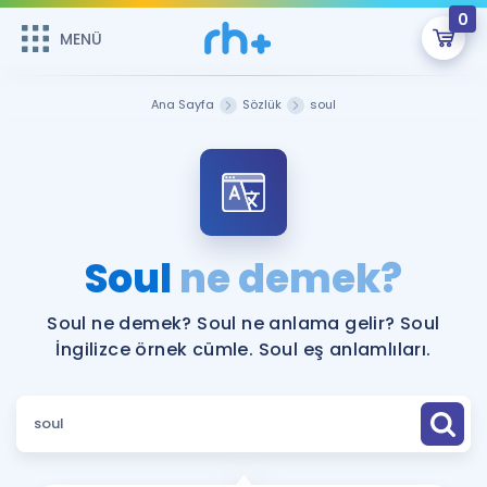
0
MENÜ
MENÜ
Üye Girişi
Ana Sayfa
Sözlük
soul
Online Dersler
Sepetin Şu An Boş.
Çalışma Paketleri
Remzi Hoca ile seni sınava hazırlayacak onlarca eğitim seni
bekliyor!
Kitaplar ve Kaynaklar
GİRİŞ YAP
Soul
ne demek?
Katılımcı Görüşleri
Şifremi Hatırlamıyorum
Soul ne demek? Soul ne anlama gelir? Soul
İngilizce örnek cümle. Soul eş anlamlıları.
ÜYE DEĞİLİM
Faydalı Araçlar
Ücretsiz Kaynaklar
Blog
İngilizce Gramer
Hakkımızda
Kariyer
Sözlük
Soru & Cevap
İletişim