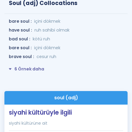
Soul (adj) Collocations
bare soul :
içini dökmek
have soul :
ruh sahibi olmak
bad soul :
kötü ruh
bare soul :
içini dökmek
brave soul :
cesur ruh
6 Örnek daha
soul (adj)
siyahi kültürüyle ilgili
siyahi kültürüne ait