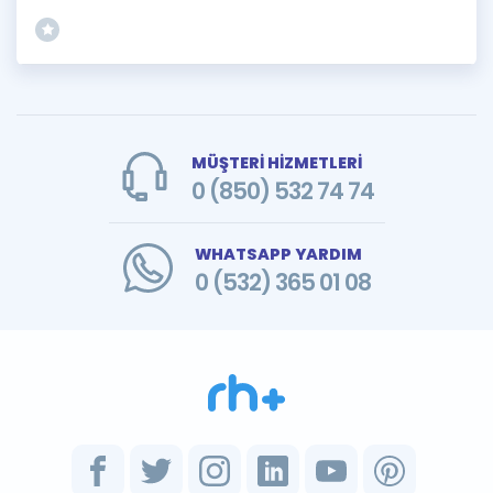
MÜŞTERİ HİZMETLERİ
0 (850) 532 74 74
WHATSAPP YARDIM
0 (532) 365 01 08