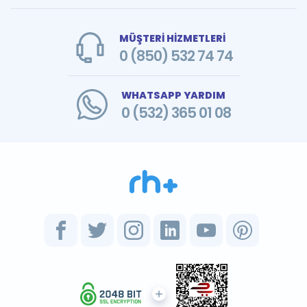
MÜŞTERİ HİZMETLERİ
0 (850) 532 74 74
WHATSAPP YARDIM
0 (532) 365 01 08