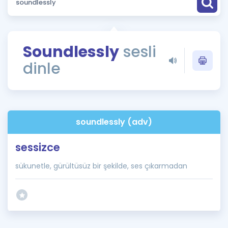
Puan Hesaplama
Rehberlik Aracı
Soundlessly
sesli
ÖSYM Sınav Takvimi
dinle
Kampanyalar
Blog
soundlessly (adv)
İngilizce Gramer
sessizce
sükunetle, gürültüsüz bir şekilde, ses çıkarmadan