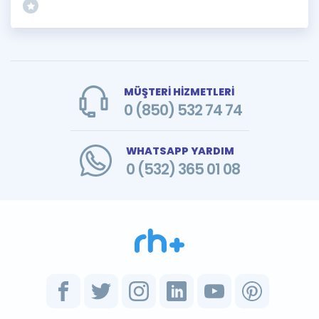
MÜŞTERİ HİZMETLERİ
0 (850) 532 74 74
WHATSAPP YARDIM
0 (532) 365 01 08