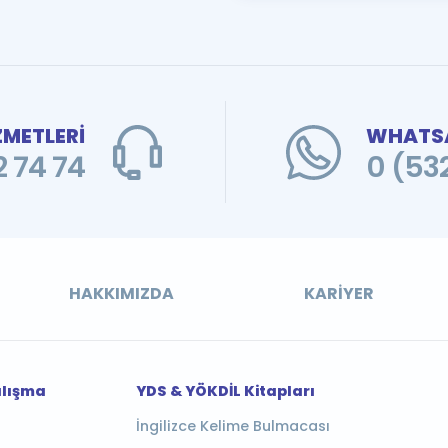
ZMETLERİ
WHATSA
 74 74
0 (53
HAKKIMIZDA
KARIYER
alışma
YDS & YÖKDİL Kitapları
İngilizce Kelime Bulmacası