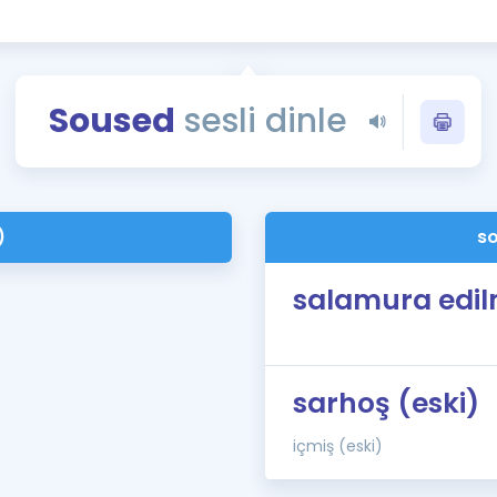
Kampanyalar
Eğitim ve Kitaplar
Blog
Soused
sesli dinle
YDS - YÖKDİL Tüm S
İngilizce Gram
İngilizce Gramer
)
so
salamura edil
sarhoş (eski)
içmiş (eski)