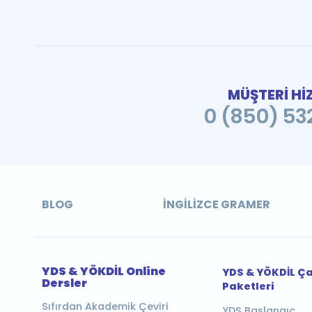
MÜŞTERİ Hİ
0 (850) 532
BLOG
İNGILIZCE GRAMER
YDS & YÖKDİL Online
YDS & YÖKDİL Ç
Dersler
Paketleri
Sıfırdan Akademik Çeviri
YDS Başlangıç