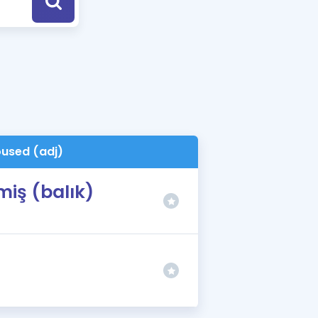
a Özel Fırsatlar
ınavlarla İlgili Haberler
er
 ve Konu Anlatımı
used (adj)
miş (balık)