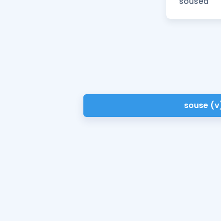
souse (v