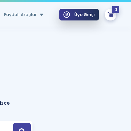
0
Faydalı Araçlar
Üye Girişi
klar
n Ücretsiz Kaynaklar
 için Özel Sözlük
Sepetin Şu An Boş.
ma
uan Hesaplama Aracı
i Hoca ile seni sınava hazırlayacak onlarca eğitim seni bekliyor!
Şifremi Hatırlamıyorum
GİRİŞ YAP
izce
azırlananlar için Öneriler
kvimi
ÜYE DEĞİLİM
arı Tek Takvimde