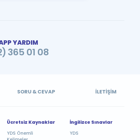
PP YARDIM
2) 365 01 08
SORU & CEVAP
İLETIŞIM
Ücretsiz Kaynaklar
İngilizce Sınavlar
YDS Önemli
YDS
Kelimeler