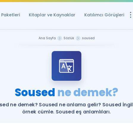
Paketleri
Kitaplar ve Kaynaklar
Katılımcı Görüşleri
Ücretsiz Kayna
Ana Sayfa
Sözlük
soused
YDS ve YÖKDİL içi
Sözlük
İngilizce Sınavları
Puan Hesapla
Soused
ne demek?
YDS ve YÖKDİL P
Remz
Rehberlik Aracı
sed ne demek? Soused ne anlama gelir? Soused İngil
YDS ve YÖKDİL'e H
örnek cümle. Soused eş anlamlıları.
ÖSYM Sınav Ta
Tüm ÖSYM Sınavl