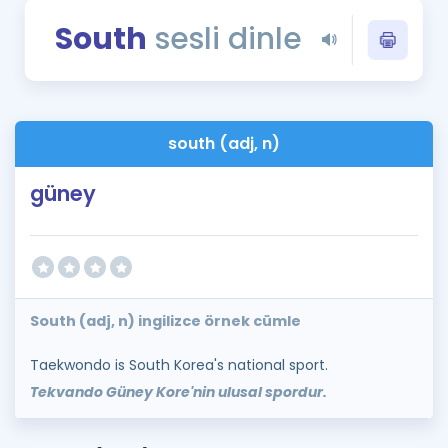
Puan Hesaplama
South
sesli dinle
Rehberlik Aracı
ÖSYM Sınav Takvimi
south (adj, n)
Kampanyalar
güney
Blog
İngilizce Gramer
South (adj, n) ingilizce örnek cümle
Taekwondo is South Korea's national sport.
Tekvando Güney Kore'nin ulusal spordur.