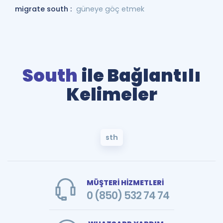
migrate south :
güneye göç etmek
South
ile Bağlantılı
Kelimeler
sth
MÜŞTERİ HİZMETLERİ
0 (850) 532 74 74