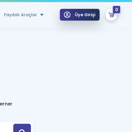
0
Faydalı Araçlar
Üye Girişi
klar
n Ücretsiz Kaynaklar
 için Özel Sözlük
Sepetin Şu An Boş.
ma
uan Hesaplama Aracı
i Hoca ile seni sınava hazırlayacak onlarca eğitim seni bekliyor!
Şifremi Hatırlamıyorum
GİRİŞ YAP
erner
azırlananlar için Öneriler
kvimi
ÜYE DEĞİLİM
arı Tek Takvimde