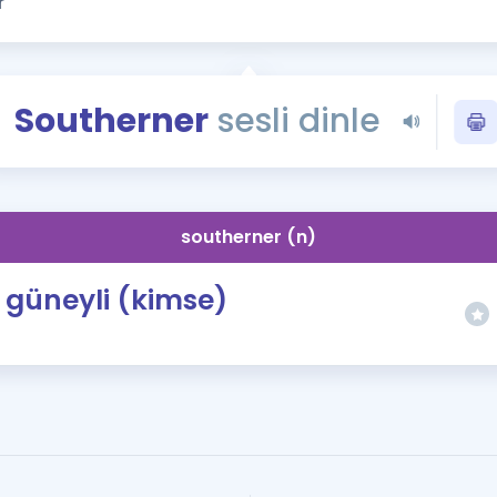
Kampanyalar
Eğitim ve Kitaplar
Blog
Southerner
sesli dinle
YDS - YÖKDİL Tüm S
İngilizce Gram
İngilizce Gramer
southerner (n)
güneyli (kimse)