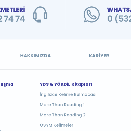
ZMETLERİ
WHATSA
 74 74
0 (53
HAKKIMIZDA
KARIYER
alışma
YDS & YÖKDİL Kitapları
İngilizce Kelime Bulmacası
More Than Reading 1
More Than Reading 2
ÖSYM Kelimeleri