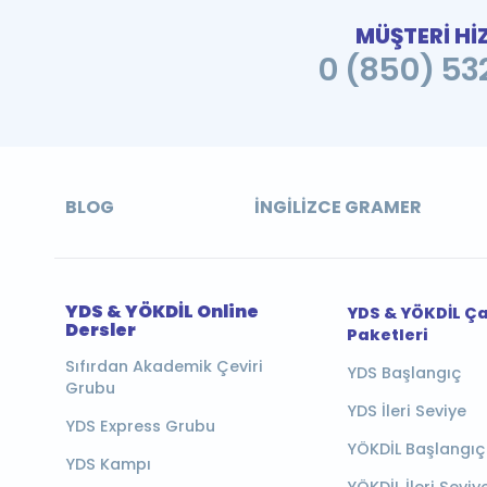
MÜŞTERİ Hİ
0 (850) 532
BLOG
İNGILIZCE GRAMER
YDS & YÖKDİL Online
YDS & YÖKDİL Ç
Dersler
Paketleri
Sıfırdan Akademik Çeviri
YDS Başlangıç
Grubu
YDS İleri Seviye
YDS Express Grubu
YÖKDİL Başlangıç
YDS Kampı