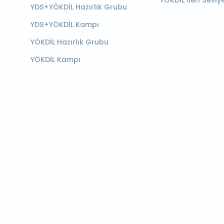
YÖKDİL İleri Seviy
YDS+YÖKDİL Hazırlık Grubu
YDS+YÖKDİL Kampı
YÖKDİL Hazırlık Grubu
YÖKDİL Kampı