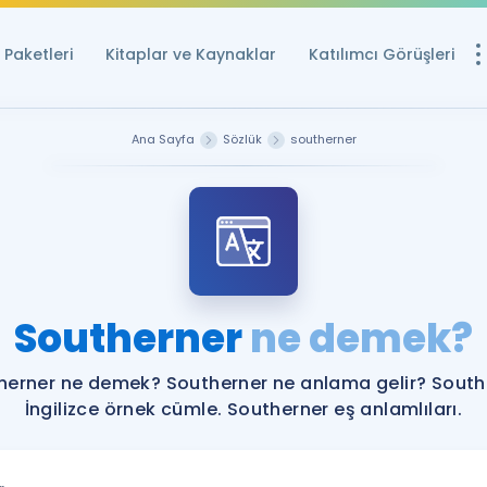
Paketleri
Kitaplar ve Kaynaklar
Katılımcı Görüşleri
Ücretsiz Kayna
Ana Sayfa
Sözlük
southerner
YDS ve YÖKDİL içi
Sözlük
İngilizce Sınavları
Puan Hesapla
Southerner
ne demek?
YDS ve YÖKDİL P
Remz
Rehberlik Aracı
herner ne demek? Southerner ne anlama gelir? South
YDS ve YÖKDİL'e H
İngilizce örnek cümle. Southerner eş anlamlıları.
ÖSYM Sınav Ta
Tüm ÖSYM Sınavl