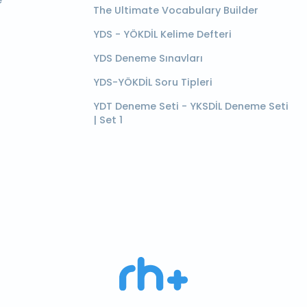
e
The Ultimate Vocabulary Builder
YDS - YÖKDİL Kelime Defteri
YDS Deneme Sınavları
YDS-YÖKDİL Soru Tipleri
YDT Deneme Seti - YKSDİL Deneme Seti
| Set 1