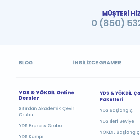
MÜŞTERİ Hİ
0 (850) 532
BLOG
İNGILIZCE GRAMER
YDS & YÖKDİL Online
YDS & YÖKDİL Ç
Dersler
Paketleri
Sıfırdan Akademik Çeviri
YDS Başlangıç
Grubu
YDS İleri Seviye
YDS Express Grubu
YÖKDİL Başlangıç
YDS Kampı