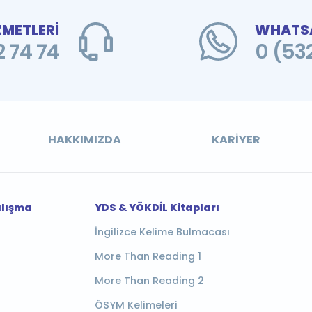
ZMETLERİ
WHATSA
 74 74
0 (53
HAKKIMIZDA
KARIYER
alışma
YDS & YÖKDİL Kitapları
İngilizce Kelime Bulmacası
More Than Reading 1
More Than Reading 2
ÖSYM Kelimeleri