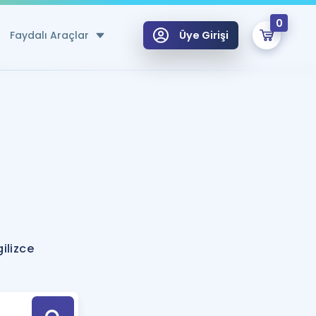
0
Faydalı Araçlar
Üye Girişi
klar
n Ücretsiz Kaynaklar
 için Özel Sözlük
Sepetin Şu An Boş.
ma
uan Hesaplama Aracı
i Hoca ile seni sınava hazırlayacak onlarca eğitim seni bekliyor!
Şifremi Hatırlamıyorum
GİRİŞ YAP
ilizce
azırlananlar için Öneriler
kvimi
ÜYE DEĞİLİM
arı Tek Takvimde