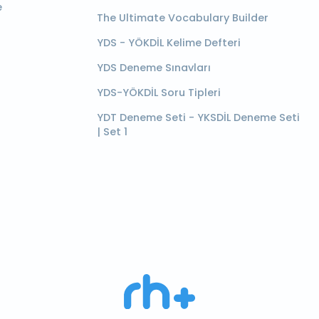
e
The Ultimate Vocabulary Builder
YDS - YÖKDİL Kelime Defteri
YDS Deneme Sınavları
YDS-YÖKDİL Soru Tipleri
YDT Deneme Seti - YKSDİL Deneme Seti
| Set 1