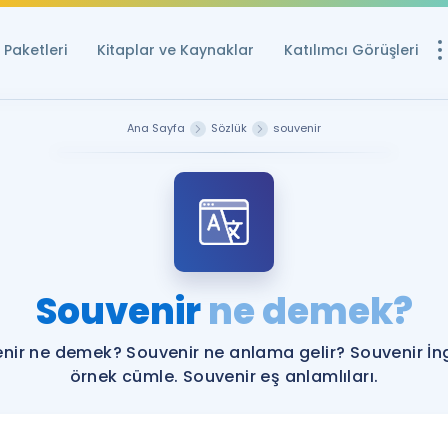
Paketleri
Kitaplar ve Kaynaklar
Katılımcı Görüşleri
Ücretsiz Kayna
Ana Sayfa
Sözlük
souvenir
YDS ve YÖKDİL içi
Sözlük
İngilizce Sınavları
Puan Hesapla
Souvenir
ne demek?
YDS ve YÖKDİL P
Remz
Rehberlik Aracı
nir ne demek? Souvenir ne anlama gelir? Souvenir İng
YDS ve YÖKDİL'e H
örnek cümle. Souvenir eş anlamlıları.
ÖSYM Sınav Ta
Tüm ÖSYM Sınavl