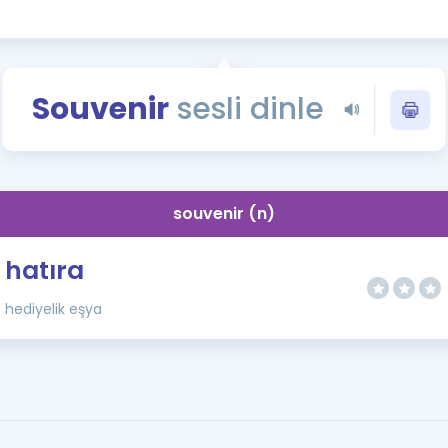
Kampanyalar
Eğitim ve Kitaplar
Blog
Souvenir
sesli dinle
YDS - YÖKDİL Tüm S
İngilizce Gram
İngilizce Gramer
souvenir (n)
hatıra
hediyelik eşya