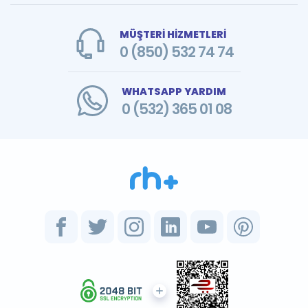
MÜŞTERİ HİZMETLERİ
0 (850) 532 74 74
WHATSAPP YARDIM
0 (532) 365 01 08