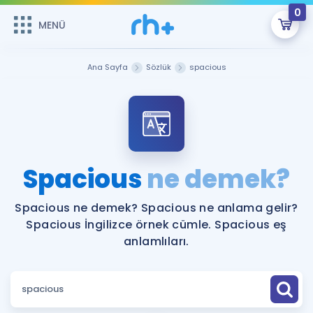
0
MENÜ
MENÜ
Üye Girişi
Ana Sayfa
Sözlük
spacious
Online Dersler
Sepetin Şu An Boş.
Çalışma Paketleri
Remzi Hoca ile seni sınava hazırlayacak onlarca eğitim seni
bekliyor!
Kitaplar ve Kaynaklar
GİRİŞ YAP
Spacious
ne demek?
Katılımcı Görüşleri
Şifremi Hatırlamıyorum
Spacious ne demek? Spacious ne anlama gelir?
Spacious İngilizce örnek cümle. Spacious eş
ÜYE DEĞİLİM
Faydalı Araçlar
anlamlıları.
Ücretsiz Kaynaklar
Blog
İngilizce Gramer
Hakkımızda
Kariyer
Sözlük
Soru & Cevap
İletişim