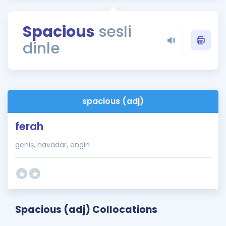
Puan Hesaplama
Spacious
sesli
Rehberlik Aracı
dinle
ÖSYM Sınav Takvimi
Kampanyalar
Blog
spacious (adj)
İngilizce Gramer
ferah
geniş, havadar, engin
Spacious (adj) Collocations