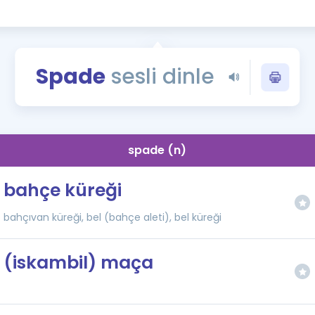
Kampanyalar
Eğitim ve Kitaplar
Blog
Spade
sesli dinle
YDS - YÖKDİL Tüm S
İngilizce Gram
İngilizce Gramer
spade (n)
bahçe küreği
bahçıvan küreği, bel (bahçe aleti), bel küreği
(iskambil) maça