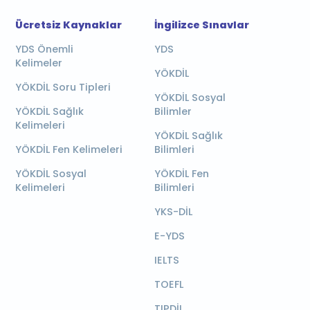
Ücretsiz Kaynaklar
İngilizce Sınavlar
YDS Önemli
YDS
Kelimeler
YÖKDİL
YÖKDİL Soru Tipleri
YÖKDİL Sosyal
YÖKDİL Sağlık
Bilimler
Kelimeleri
YÖKDİL Sağlık
YÖKDİL Fen Kelimeleri
Bilimleri
YÖKDİL Sosyal
YÖKDİL Fen
Kelimeleri
Bilimleri
YKS-DİL
E-YDS
IELTS
TOEFL
TIPDİL