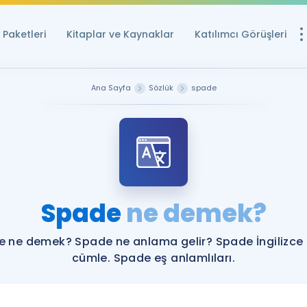
Paketleri
Kitaplar ve Kaynaklar
Katılımcı Görüşleri
Ücretsiz Kayna
Ana Sayfa
Sözlük
spade
YDS ve YÖKDİL içi
Sözlük
İngilizce Sınavları
Puan Hesapla
Spade
ne demek?
YDS ve YÖKDİL P
Remz
Rehberlik Aracı
 ne demek? Spade ne anlama gelir? Spade İngilizce
YDS ve YÖKDİL'e H
cümle. Spade eş anlamlıları.
ÖSYM Sınav Ta
Tüm ÖSYM Sınavl