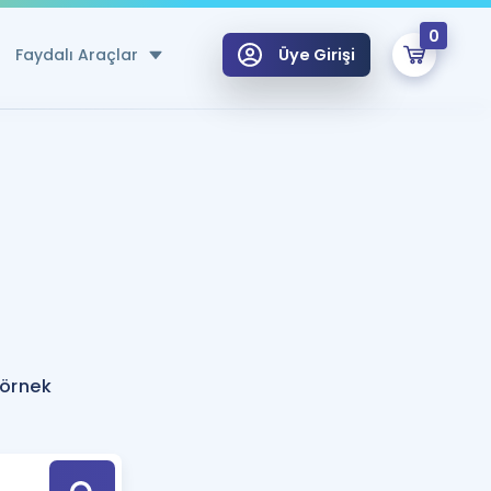
0
Faydalı Araçlar
Üye Girişi
klar
n Ücretsiz Kaynaklar
 için Özel Sözlük
Sepetin Şu An Boş.
ma
uan Hesaplama Aracı
i Hoca ile seni sınava hazırlayacak onlarca eğitim seni bekliyor!
Şifremi Hatırlamıyorum
GİRİŞ YAP
 örnek
azırlananlar için Öneriler
kvimi
ÜYE DEĞİLİM
arı Tek Takvimde