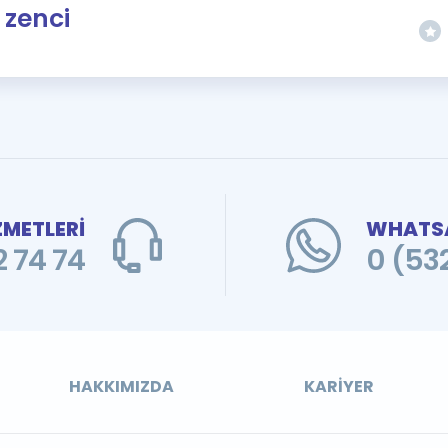
zenci
ZMETLERİ
WHATSA
 74 74
0 (53
HAKKIMIZDA
KARIYER