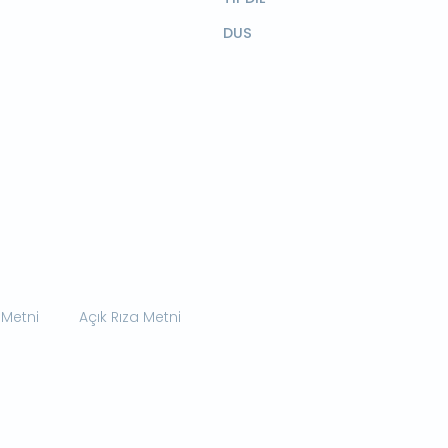
DUS
 Metni
Açık Rıza Metni