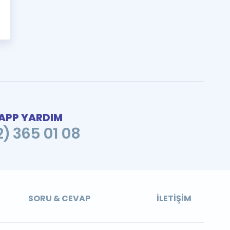
PP YARDIM
2) 365 01 08
SORU & CEVAP
İLETIŞIM