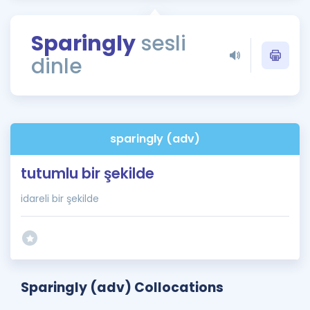
Puan Hesaplama
Sparingly
sesli
Rehberlik Aracı
dinle
ÖSYM Sınav Takvimi
Kampanyalar
Blog
sparingly (adv)
İngilizce Gramer
tutumlu bir şekilde
idareli bir şekilde
Sparingly (adv) Collocations