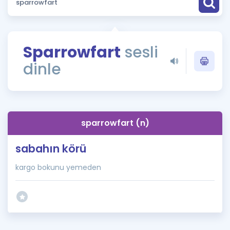
Puan Hesaplama
Rehberlik Aracı
Sparrowfart
sesli
ÖSYM Sınav Takvimi
dinle
Kampanyalar
Blog
sparrowfart (n)
İngilizce Gramer
sabahın körü
kargo bokunu yemeden