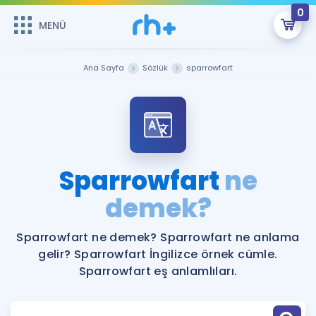
0
MENÜ
MENÜ
Üye Girişi
Ana Sayfa
Sözlük
sparrowfart
Online Dersler
Sepetin Şu An Boş.
Çalışma Paketleri
Remzi Hoca ile seni sınava hazırlayacak onlarca eğitim seni
bekliyor!
Kitaplar ve Kaynaklar
GİRİŞ YAP
Sparrowfart
ne
Katılımcı Görüşleri
demek?
Şifremi Hatırlamıyorum
ÜYE DEĞİLİM
Faydalı Araçlar
Sparrowfart ne demek? Sparrowfart ne anlama
gelir? Sparrowfart İngilizce örnek cümle.
Ücretsiz Kaynaklar
Blog
İngilizce Gramer
Sparrowfart eş anlamlıları.
Hakkımızda
Kariyer
Sözlük
Soru & Cevap
İletişim