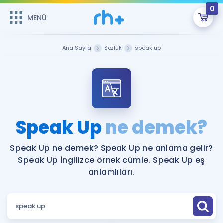
0
MENÜ
MENÜ
Üye Girişi
Ana Sayfa
Sözlük
speak up
Online Dersler
Sepetin Şu An Boş.
Çalışma Paketleri
Remzi Hoca ile seni sınava hazırlayacak onlarca eğitim seni
bekliyor!
Kitaplar ve Kaynaklar
GİRİŞ YAP
Speak Up
ne demek?
Katılımcı Görüşleri
Şifremi Hatırlamıyorum
Speak Up ne demek? Speak Up ne anlama gelir?
Speak Up İngilizce örnek cümle. Speak Up eş
ÜYE DEĞİLİM
Faydalı Araçlar
anlamlıları.
Ücretsiz Kaynaklar
Blog
İngilizce Gramer
Hakkımızda
Kariyer
Sözlük
Soru & Cevap
İletişim