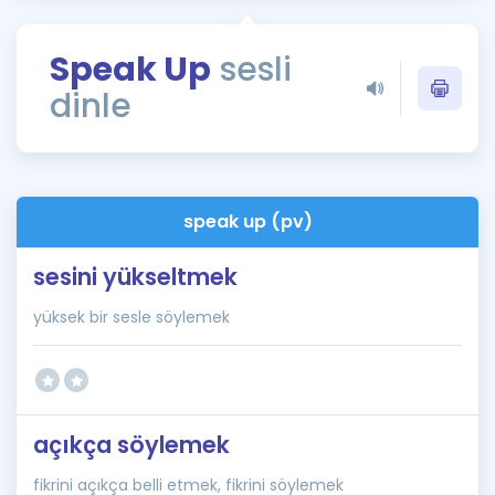
Puan Hesaplama
Speak Up
sesli
Rehberlik Aracı
dinle
ÖSYM Sınav Takvimi
Kampanyalar
Blog
speak up (pv)
İngilizce Gramer
sesini yükseltmek
yüksek bir sesle söylemek
açıkça söylemek
fikrini açıkça belli etmek, fikrini söylemek